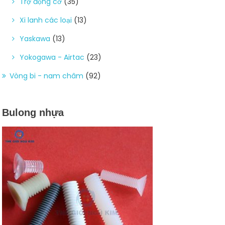
Trợ động cơ
(35)
Xi lanh các loại
(13)
Yaskawa
(13)
Yokogawa - Airtac
(23)
Vòng bi - nam châm
(92)
Bulong nhựa