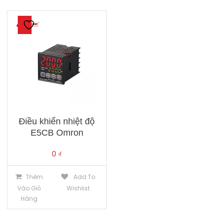
Điều khiển nhiệt độ
E5CB Omron
0
₫
Thêm
Add To
Vào Giỏ
Wishlist
Hàng