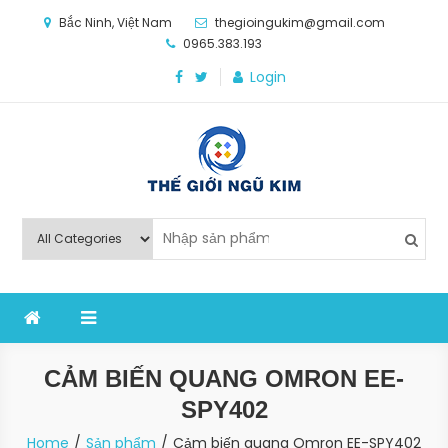
Skip
Bắc Ninh, Việt Nam
thegioingukim@gmail.com
to
0965.383.193
content
Login
Thế Giới Ngũ Kim
Chuyên các loại máy móc, thiết bị vật tư cho công
nghiệp sản xuất
CẢM BIẾN QUANG OMRON EE-
SPY402
Home
Sản phẩm
Cảm biến quang Omron EE-SPY402