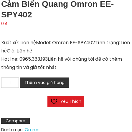
Cảm Biến Quang Omron EE-
SPY402
0
₫
Xuất xứ: Liên hệModel: Omron EE-SPY402Tình trạng: Liên
hệGiá: Liên hệ
Hotline: 0965.383.193Liên hệ với chúng tôi để có thêm
thông tin và giá tốt nhất.
Cảm
Thêm vào giỏ hàng
biến
quang
Yêu Thích
Omron
EE-
SPY402
Compare
số
Danh mục:
Omron