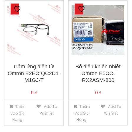
Cảm ứng điện từ
Bộ điều khiển nhiệt
Omron E2EC-QC2D1-
Omron E5CC-
M1GJ-T
RX2ASM-800
0
₫
0
₫
Thêm
Add To
Thêm
Add To
Vào Giỏ
Wishlist
Vào Giỏ
Wishlist
Hàng
Hàng