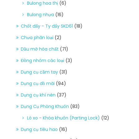
Bulong hoa thị
(6)
Bulong nhựa
(16)
Chốt đẩy - Ty đẩy SKD61
(18)
Chưa phân loại
(2)
Dầu mỡ hóa chất
(71)
Đồng nhôm các loại
(3)
Dụng cụ cầm tay
(31)
Dụng cụ đồ mài
(94)
Dụng cụ khí nén
(37)
Dụng Cụ Phòng Khuôn
(83)
Lò xo - Khóa khuôn (Parting Lock)
(12)
Dụng cụ tiêu hao
(16)