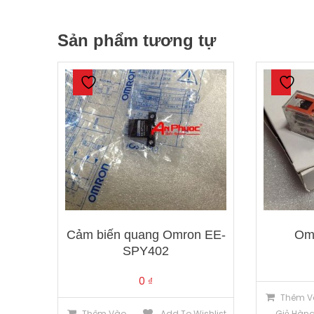
Sản phẩm tương tự
Cảm biến quang Omron EE-
Om
SPY402
0
₫
Thêm V
Thêm Vào
Add To Wishlist
Giỏ Hàn