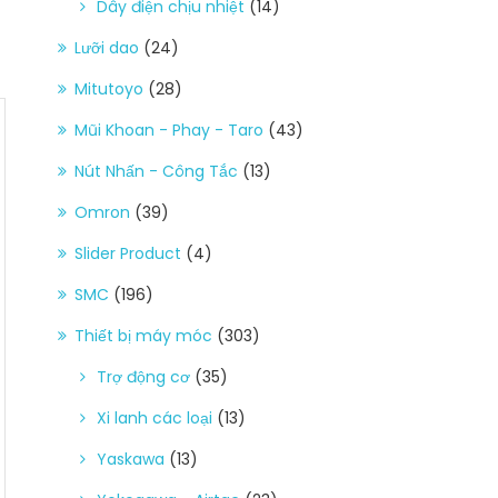
Dây điện chịu nhiệt
(14)
Lưỡi dao
(24)
Mitutoyo
(28)
Mũi Khoan - Phay - Taro
(43)
Nút Nhấn - Công Tắc
(13)
Omron
(39)
Slider Product
(4)
SMC
(196)
Thiết bị máy móc
(303)
Trợ động cơ
(35)
Xi lanh các loại
(13)
Yaskawa
(13)