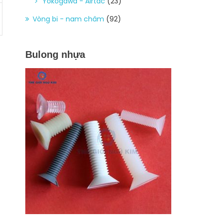
Yokogawa - Airtac
(23)
Vòng bi - nam châm
(92)
Bulong nhựa