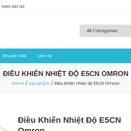
0965.383.193
ng nghiệp sản xuất
Khuyến Mãi
Liên Hệ
ĐIỀU KHIỂN NHIỆT ĐỘ E5CN OMRON
Home
Sản phẩm
Điều khiển nhiệt độ E5CN Omron
Điều Khiển Nhiệt Độ E5CN
Omron