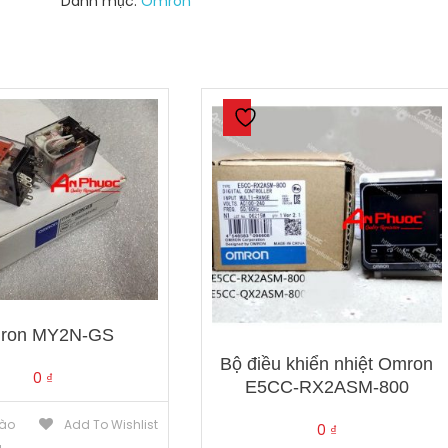
Danh mục:
Omron
lượng
ron MY2N-GS
Bộ điều khiển nhiệt Omron
0
₫
E5CC-RX2ASM-800
ào
Add To Wishlist
0
₫
g