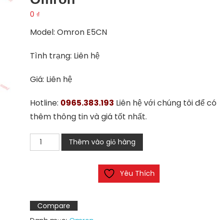
0
₫
Model: Omron E5CN
Tình trạng: Liên hệ
Giá: Liên hệ
Hotline:
0965.383.193
Liên hệ với chúng tôi để có
thêm thông tin và giá tốt nhất.
Điều
Thêm vào giỏ hàng
khiển
nhiệt
Yêu Thích
độ
E5CN
Omron
Compare
số