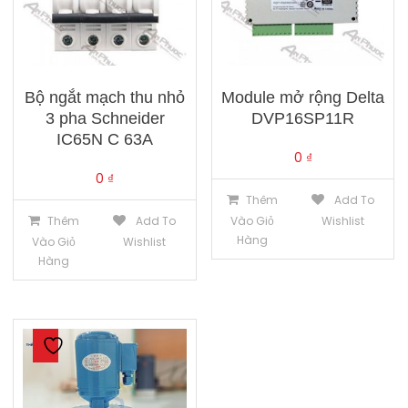
Bộ ngắt mạch thu nhỏ
Module mở rộng Delta
3 pha Schneider
DVP16SP11R
IC65N C 63A
0
₫
0
₫
Thêm
Add To
Thêm
Add To
Vào Giỏ
Wishlist
Hàng
Vào Giỏ
Wishlist
Hàng