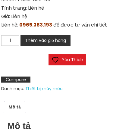
Tình trạng: Liên hệ
Giá: Liên hệ
Liên hệ:
0965.383.193
để được tư vấn chi tiết
Cảm
Thêm vào giỏ hàng
biến
quang
Yêu Thích
Autonics
FDCS-
320-
Compare
05
Danh mục:
Thiết bị máy móc
số
lượng
Mô tả
Mô tả