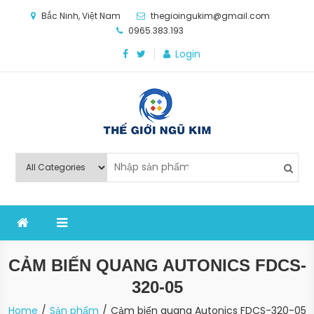
Skip
Bắc Ninh, Việt Nam
thegioingukim@gmail.com
to
0965.383.193
content
Login
Thế Giới Ngũ Kim
Chuyên các loại máy móc, thiết bị vật tư cho công
nghiệp sản xuất
CẢM BIẾN QUANG AUTONICS FDCS-
320-05
Home
Sản phẩm
Cảm biến quang Autonics FDCS-320-05