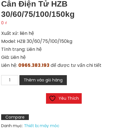
Cân Điện Tử HZB
30/60/75/100/150kg
0
₫
Xuất xứ: liên hệ
Model: HZB 30/60/75/100/150kg
Tình trạng: Liên hệ
Giá: Liên hệ
Liên hệ:
0965.383.193
để được tư vấn chi tiết
Cân
Thêm vào giỏ hàng
điện
tử
Yêu Thích
HZB
30/60/75/100/150kg
số
Compare
lượng
Danh mục:
Thiết bị máy móc