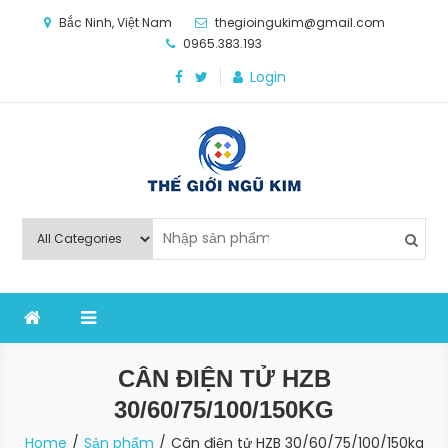
Skip
Bắc Ninh, Việt Nam
thegioingukim@gmail.com
to
0965.383.193
content
Login
Thế Giới Ngũ Kim
Chuyên các loại máy móc, thiết bị vật tư cho công
nghiệp sản xuất
CÂN ĐIỆN TỬ HZB
30/60/75/100/150KG
Home
Sản phẩm
Cân điện tử HZB 30/60/75/100/150kg