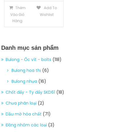
Thêm
Add To
Vào Giỏ
Wishlist
Hàng
Danh mục sản phẩm
Bulong - Ốc vít - bolts
(118)
Bulong hoa thị
(6)
Bulong nhựa
(16)
Chốt đẩy - Ty đẩy SKD61
(18)
Chưa phân loại
(2)
Dầu mỡ hóa chất
(71)
Đồng nhôm các loại
(3)