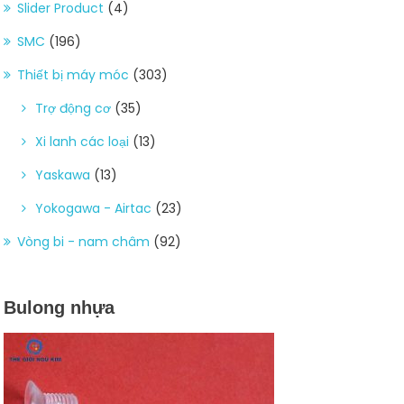
Slider Product
(4)
SMC
(196)
Thiết bị máy móc
(303)
Trợ động cơ
(35)
Xi lanh các loại
(13)
Yaskawa
(13)
Yokogawa - Airtac
(23)
Vòng bi - nam châm
(92)
Bulong nhựa