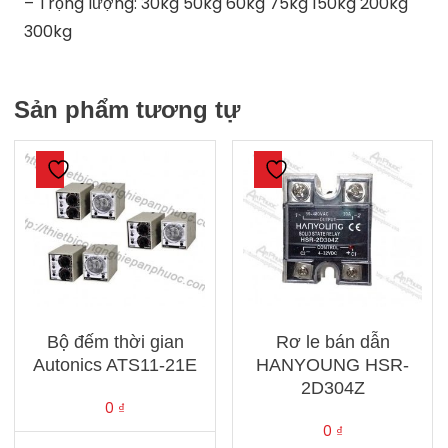
– Trọng lượng: 30kg 50kg 60kg 75kg 150kg 200kg
300kg
Sản phẩm tương tự
Bộ đếm thời gian
Rơ le bán dẫn
Autonics ATS11-21E
HANYOUNG HSR-
2D304Z
0
₫
0
₫