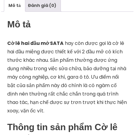
41203,
Mô tả
Đánh giá (0)
41204
số
Mô tả
lượng
Cờ lê hai đầu mở SATA
hay còn được gọi là cờ lê
hai đầu miệng được thiết kế với 2 đầu mở có kích
thước khác nhau. Sản phẩm thường được ứng
dụng nhiều trong việc sửa chữa, bảo dưỡng tại nhà
máy công nghiệp, cơ khí, gara ô tô. Ưu điểm nổi
bật của sản phẩm này đó chính là có ngàm cố
định nên thường rất chắc chắn trong quá trình
thao tác, hạn chế được sự trơn trượt khi thực hiện
xoay, vặn ốc vít.
Thông tin sản phẩm Cờ lê