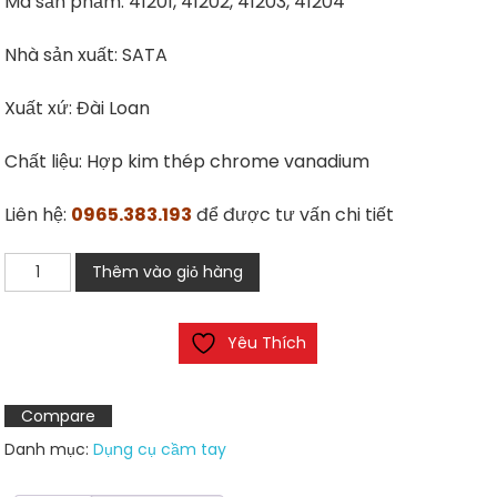
Mã sản phẩm: 41201, 41202, 41203, 41204
Nhà sản xuất: SATA
Xuất xứ: Đài Loan
Chất liệu: Hợp kim thép chrome vanadium
Liên hệ:
0965.383.193
để được tư vấn chi tiết
Cờ
Thêm vào giỏ hàng
lê
hai
Yêu Thích
đầu
miệng
mở
Compare
SATA
Danh mục:
Dụng cụ cầm tay
41201,
41202,