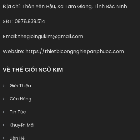
Địa chỉ: Thôn Yên Hậu, Xã Tam Giang, Tình Bắc Ninh
SĐT: 0978.939.514
Email: thegioingukim@gmail.com
Website: https://thietbicongnghiepanphuoc.com
VỀ THẾ GIỚI NGŨ KIM
Giới Thiệu
Cửa Hàng
Tin Tức
Khuyến Mãi
Liên Hệ