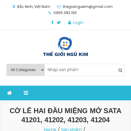
Skip
Bắc Ninh, Việt Nam
thegioingukim@gmail.com
to
0965.383.193
content
Login
Thế Giới Ngũ Kim
Chuyên các loại máy móc, thiết bị vật tư cho công
nghiệp sản xuất
CỜ LÊ HAI ĐẦU MIỆNG MỞ SATA
41201, 41202, 41203, 41204
Home
Sản phẩm