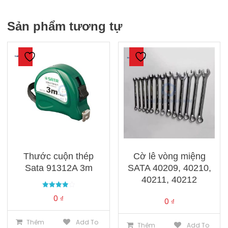
Sản phẩm tương tự
Thước cuộn thép
Cờ lê vòng miệng
Sata 91312A 3m
SATA 40209, 40210,
40211, 40212
Được xếp
0
₫
hạng
0
₫
4.00
5 sao
Thêm
Add To
Thêm
Add To