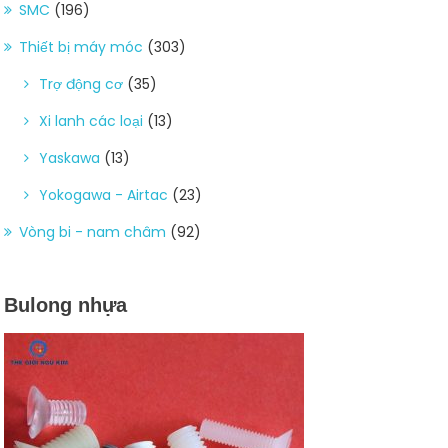
SMC
(196)
Thiết bị máy móc
(303)
Trợ động cơ
(35)
Xi lanh các loại
(13)
Yaskawa
(13)
Yokogawa - Airtac
(23)
Vòng bi - nam châm
(92)
Bulong nhựa