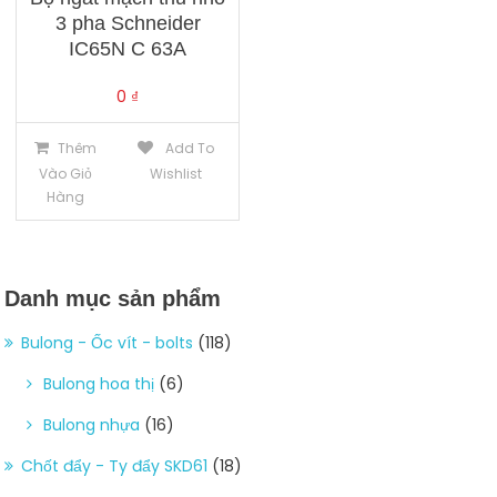
3 pha Schneider
IC65N C 63A
0
₫
Thêm
Add To
Vào Giỏ
Wishlist
Hàng
Danh mục sản phẩm
Bulong - Ốc vít - bolts
(118)
Bulong hoa thị
(6)
Bulong nhựa
(16)
Chốt đẩy - Ty đẩy SKD61
(18)