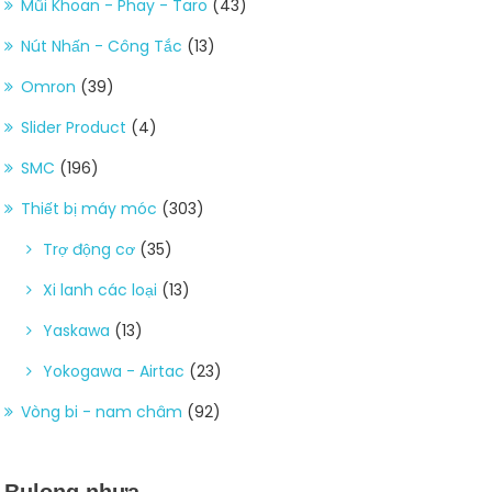
Mũi Khoan - Phay - Taro
(43)
Nút Nhấn - Công Tắc
(13)
Omron
(39)
Slider Product
(4)
SMC
(196)
Thiết bị máy móc
(303)
Trợ động cơ
(35)
Xi lanh các loại
(13)
Yaskawa
(13)
Yokogawa - Airtac
(23)
Vòng bi - nam châm
(92)
Bulong nhựa