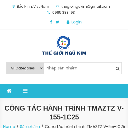
Skip
Bắc Ninh, Việt Nam
thegioingukim@gmail.com
to
0965.383.193
content
Login
Thế Giới Ngũ Kim
Chuyên các loại máy móc, thiết bị vật tư cho công
nghiệp sản xuất
CÔNG TẮC HÀNH TRÌNH TMAZTZ V-
155-1C25
Home
Sản phẩm
Công tắc hành trình TMAZTZ V-155-1C25