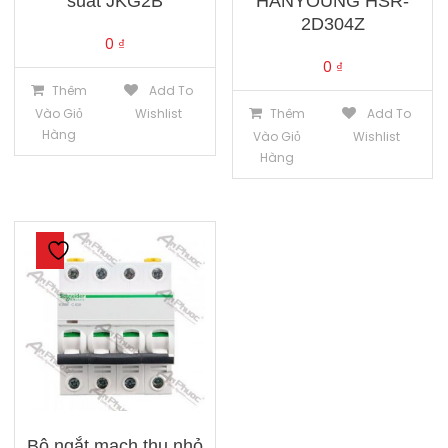
suất JKG2B
HANYOUNG HSR-
2D304Z
0
₫
0
₫
Thêm
Add To
Vào Giỏ
Wishlist
Thêm
Add To
Hàng
Vào Giỏ
Wishlist
Hàng
Bộ ngắt mạch thu nhỏ