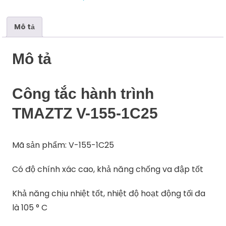
1C25
số
lượng
Mô tả
Mô tả
Công tắc hành trình
TMAZTZ V-155-1C25
Mã sản phẩm: V-155-1C25
Có độ chính xác cao, khả năng chống va đập tốt
Khả năng chịu nhiệt tốt, nhiệt độ hoạt động tối đa
là 105 ° C