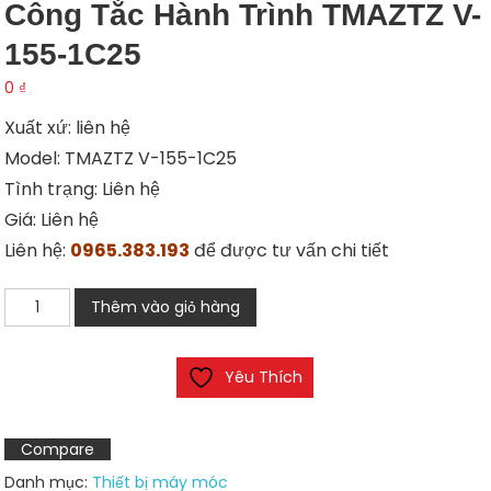
Công Tắc Hành Trình TMAZTZ V-
155-1C25
0
₫
Xuất xứ: liên hệ
Model: TMAZTZ V-155-1C25
Tình trạng: Liên hệ
Giá: Liên hệ
Liên hệ:
0965.383.193
để được tư vấn chi tiết
Công
Thêm vào giỏ hàng
tắc
hành
Yêu Thích
trình
TMAZTZ
V-
Compare
155-
Danh mục:
Thiết bị máy móc