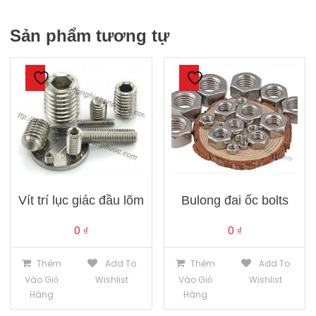
Sản phẩm tương tự
Vít trí lục giác đầu lõm
Bulong đai ốc bolts
0
₫
0
₫
Thêm
Add To
Thêm
Add To
Vào Giỏ
Wishlist
Vào Giỏ
Wishlist
Hàng
Hàng