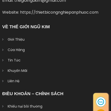
Email: thegioingukim@gmail.com
Website: https://thietbicongnghiepanphuoc.com
VỀ THẾ GIỚI NGŨ KIM
Giới Thiệu
Cửa Hàng
Tin Tức
Khuyến Mãi
Liên Hệ
ĐIỀU KHOẢN – CHÍNH SÁCH
Khiếu nại bồi thường