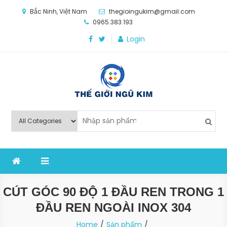
Skip
Bắc Ninh, Việt Nam
thegioingukim@gmail.com
to
0965.383.193
content
Login
Thế Giới Ngũ Kim
Chuyên các loại máy móc, thiết bị vật tư cho công
nghiệp sản xuất
CÚT GÓC 90 ĐỘ 1 ĐẦU REN TRONG 1
ĐẦU REN NGOÀI INOX 304
Home
Sản phẩm