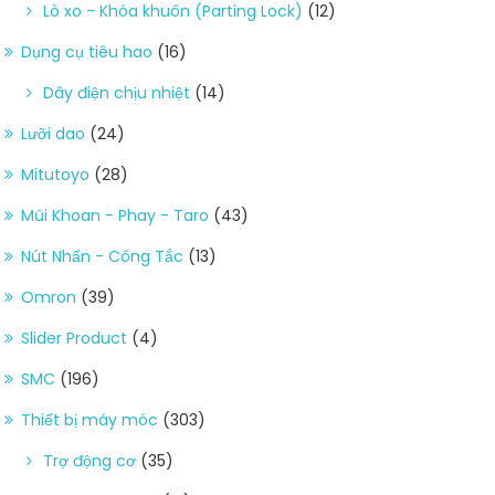
Lò xo - Khóa khuôn (Parting Lock)
(12)
Dụng cụ tiêu hao
(16)
Dây điện chịu nhiệt
(14)
Lưỡi dao
(24)
Mitutoyo
(28)
Mũi Khoan - Phay - Taro
(43)
Nút Nhấn - Công Tắc
(13)
Omron
(39)
Slider Product
(4)
SMC
(196)
Thiết bị máy móc
(303)
Trợ động cơ
(35)