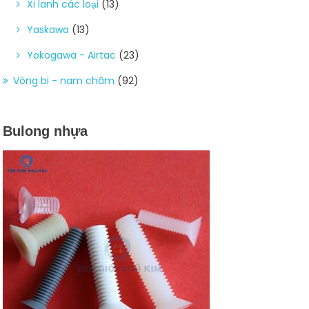
Xi lanh các loại
(13)
Yaskawa
(13)
Yokogawa - Airtac
(23)
Vòng bi - nam châm
(92)
Bulong nhựa