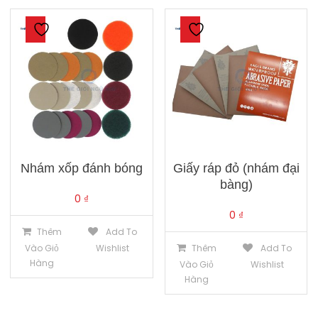
Nhám xốp đánh bóng
Giấy ráp đỏ (nhám đại
bàng)
0
₫
0
₫
Thêm
Add To
Vào Giỏ
Wishlist
Thêm
Add To
Hàng
Vào Giỏ
Wishlist
Hàng