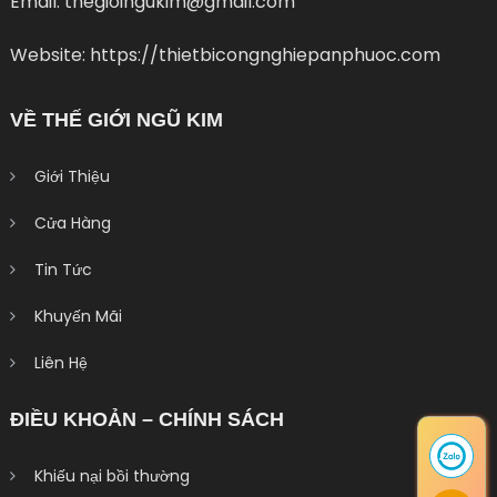
Email: thegioingukim@gmail.com
Website: https://thietbicongnghiepanphuoc.com
VỀ THẾ GIỚI NGŨ KIM
Giới Thiệu
Cửa Hàng
Tin Tức
Khuyến Mãi
Liên Hệ
ĐIỀU KHOẢN – CHÍNH SÁCH
Khiếu nại bồi thường