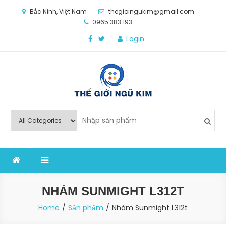
Skip
Bắc Ninh, Việt Nam
thegioingukim@gmail.com
to
0965.383.193
content
Login
Thế Giới Ngũ Kim
Chuyên các loại máy móc, thiết bị vật tư cho công
nghiệp sản xuất
NHÁM SUNMIGHT L312T
Home
Sản phẩm
Nhám Sunmight L312t