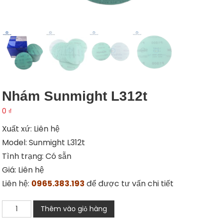
Nhám Sunmight L312t
0
₫
Xuất xứ: Liên hệ
Model: Sunmight L312t
Tình trạng: Có sẵn
Giá: Liên hệ
Liên hệ:
0965.383.193
để được tư vấn chi tiết
Nhám
Thêm vào giỏ hàng
Sunmight