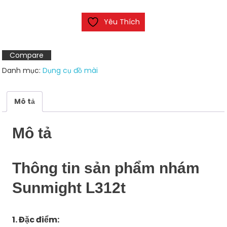
L312t
Yêu Thích
số
lượng
Compare
Danh mục:
Dụng cụ đồ mài
Mô tả
Mô tả
Thông tin sản phẩm nhám
Sunmight L312t
1. Đặc điểm: