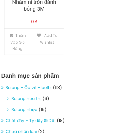
Nhám nỉ tròn đánh
bóng 3M
0
₫
Thêm
Add To
Vào Giỏ
Wishlist
Hàng
Danh mục sản phẩm
Bulong - Ốc vít - bolts
(118)
Bulong hoa thị
(6)
Bulong nhựa
(16)
Chốt đẩy - Ty đẩy SKD61
(18)
Chưa phân loại
(2)