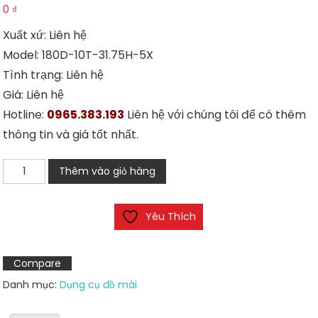
0
₫
Xuất xứ: Liên hệ
Model: 180D-10T-31.75H-5X
Tình trạng: Liên hệ
Giá: Liên hệ
Hotline:
0965.383.193
Liên hệ với chúng tôi để có thêm
thông tin và giá tốt nhất.
Đá
Thêm vào giỏ hàng
mài
hợp
Yêu Thích
kim
CBN
400
Compare
N100B
Danh mục:
Dụng cụ đồ mài
số
lượng