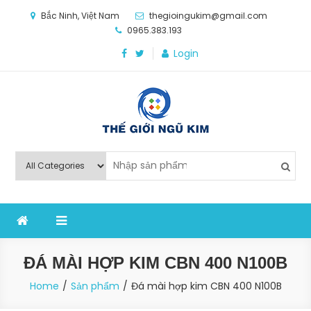
Skip
Bắc Ninh, Việt Nam
thegioingukim@gmail.com
to
0965.383.193
content
Login
Thế Giới Ngũ Kim
Chuyên các loại máy móc, thiết bị vật tư cho công
nghiệp sản xuất
ĐÁ MÀI HỢP KIM CBN 400 N100B
Home
Sản phẩm
Đá mài hợp kim CBN 400 N100B