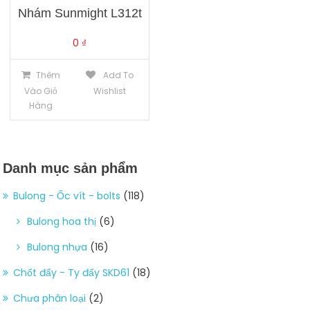
Nhám Sunmight L312t
0
₫
Thêm
Add To
Vào Giỏ
Wishlist
Hàng
Danh mục sản phẩm
Bulong - Ốc vít - bolts
(118)
Bulong hoa thị
(6)
Bulong nhựa
(16)
Chốt đẩy - Ty đẩy SKD61
(18)
Chưa phân loại
(2)