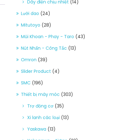
Dây điện chịu nhiệt
(14)
Lưỡi dao
(24)
Mitutoyo
(28)
Mũi Khoan - Phay - Taro
(43)
Nút Nhấn - Công Tắc
(13)
Omron
(39)
Slider Product
(4)
SMC
(196)
Thiết bị máy móc
(303)
Trợ động cơ
(35)
Xi lanh các loại
(13)
Yaskawa
(13)