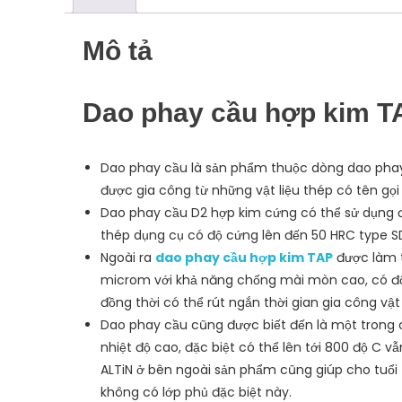
Mô tả
Dao phay cầu hợp kim T
Dao phay cầu là sản phẩm thuộc dòng dao phay 
được gia công từ những vật liệu thép có tên gọi
Dao phay cầu D2 hợp kim cứng có thể sử dụng để
thép dụng cụ có độ cứng lên đến 50 HRC type S
Ngoài ra
dao phay cầu hợp kim TAP
được làm từ
microm với khả năng chống mài mòn cao, có độ 
đồng thời có thể rút ngắn thời gian gia công vật 
Dao phay cầu cũng được biết đến là một trong 
nhiệt độ cao, đặc biệt có thể lên tới 800 độ C
ALTiN ở bên ngoài sản phẩm cũng giúp cho tuổi
không có lớp phủ đặc biệt này.