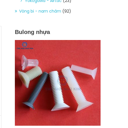
Yokogawa - Airtac
(23)
Vòng bi - nam châm
(92)
Bulong nhựa