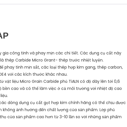
AP
gia công tinh và phay mịn các chi tiết. Các dụng cụ cắt này
 là thép Carbide Micro Grant- thép trước nhiệt luyện.
 phay tinh mịn sắt, các loại thép hợp kim gang, thép carbon,
DE4 với các kích thước khác nhau.
 vật liệu Micro Grain Carbide phủ TiALN có độ dày lên tới 0,6
bền cao và có thể làm việc ở cả môi trường với nhiệt độ cao
liệu.
các dòng dụng cụ cắt gọt hợp kim chính hãng có thể chịu được
 vẫn không ảnh hưởng đến chất lượng của sản phẩm. Lớp phủ
 thọ của sản phẩm cao hơn từ 3-10 lần so với những sản phẩm