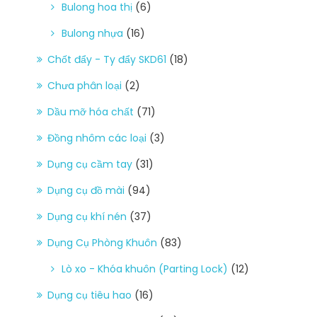
Bulong hoa thị
(6)
Bulong nhựa
(16)
Chốt đẩy - Ty đẩy SKD61
(18)
Chưa phân loại
(2)
Dầu mỡ hóa chất
(71)
Đồng nhôm các loại
(3)
Dụng cụ cầm tay
(31)
Dụng cụ đồ mài
(94)
Dụng cụ khí nén
(37)
Dụng Cụ Phòng Khuôn
(83)
Lò xo - Khóa khuôn (Parting Lock)
(12)
Dụng cụ tiêu hao
(16)