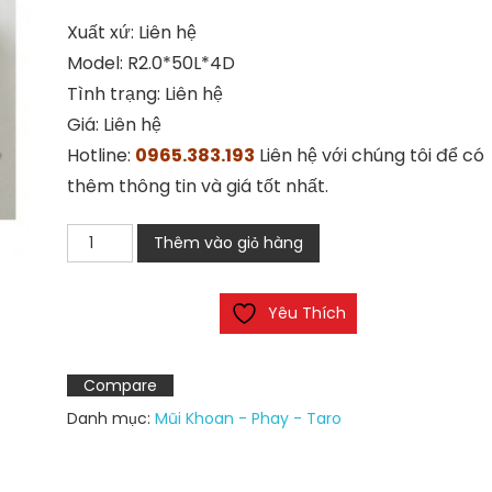
Xuất xứ: Liên hệ
Model: R2.0*50L*4D
Tình trạng: Liên hệ
Giá: Liên hệ
Hotline:
0965.383.193
Liên hệ với chúng tôi để có
thêm thông tin và giá tốt nhất.
Dao
Thêm vào giỏ hàng
phay
cầu
Yêu Thích
hợp
kim
TAP
Compare
số
Danh mục:
Mũi Khoan - Phay - Taro
lượng