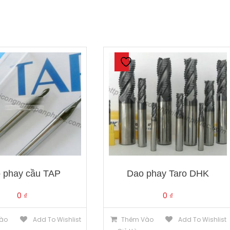
 phay cầu TAP
Dao phay Taro DHK
0
₫
0
₫
ào
Add To Wishlist
Thêm Vào
Add To Wishlist