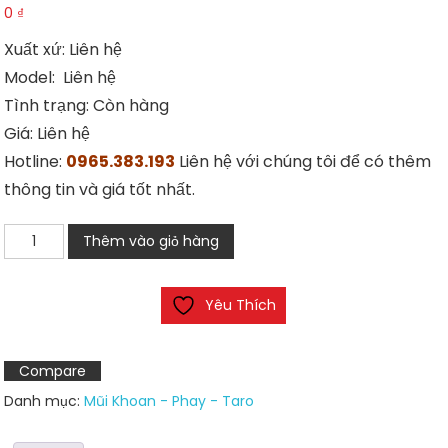
0
₫
Xuất xứ: Liên hệ
Model: Liên hệ
Tình trạng: Còn hàng
Giá: Liên hệ
Hotline:
0965.383.193
Liên hệ với chúng tôi để có thêm
thông tin và giá tốt nhất.
Dao
Thêm vào giỏ hàng
phay
ngón
Yêu Thích
hợp
kim
3
Compare
me
Danh mục:
Mũi Khoan - Phay - Taro
số
lượng