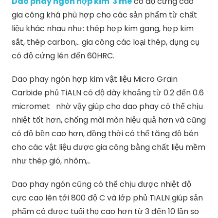
Dao phay ngón hợp kim 3 me
có độ cứng cao
gia công khá phù hợp cho các sản phẩm từ chất
liệu khác nhau như: thép hợp kim gang, hợp kim
sắt, thép carbon,.. gia công các loại thép, dụng cụ
có độ cứng lên đến 60HRC.
Dao phay ngón hợp kim vật liệu Micro Grain
Carbide phủ TiALN có độ dày khoảng từ 0.2 đến 0.6
micromet nhờ vậy giúp cho dao phay có thể chịu
nhiệt tốt hơn, chống mài mòn hiệu quả hơn và cũng
có độ bền cao hơn, đồng thời có thể tăng độ bén
cho các vật liệu được gia công bằng chất liệu mềm
như thép gió, nhôm,..
Dao phay ngón cũng có thể chịu được nhiệt độ
cực cao lên tới 800 độ C và lớp phủ TiALN giúp sản
phẩm có được tuổi thọ cao hơn từ 3 đến 10 lần so