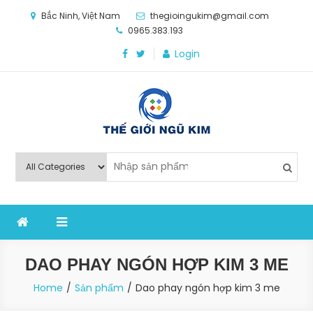
Skip
Bắc Ninh, Việt Nam
thegioingukim@gmail.com
to
0965.383.193
content
Login
Thế Giới Ngũ Kim
Chuyên các loại máy móc, thiết bị vật tư cho công
nghiệp sản xuất
DAO PHAY NGÓN HỢP KIM 3 ME
Home
Sản phẩm
Dao phay ngón hợp kim 3 me