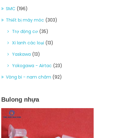
SMC
(196)
Thiết bị máy móc
(303)
Trợ động cơ
(35)
Xi lanh các loại
(13)
Yaskawa
(13)
Yokogawa - Airtac
(23)
Vòng bi - nam châm
(92)
Bulong nhựa