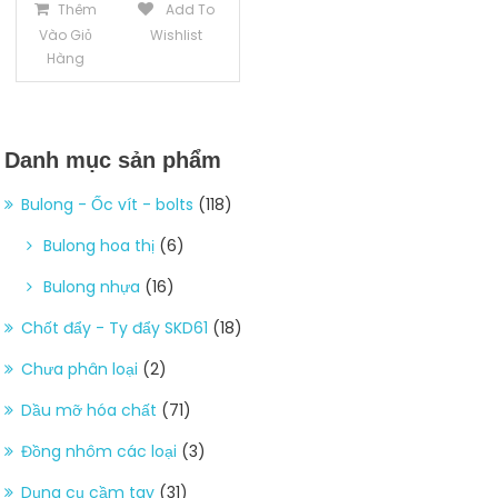
Thêm
Add To
Vào Giỏ
Wishlist
Hàng
Danh mục sản phẩm
Bulong - Ốc vít - bolts
(118)
Bulong hoa thị
(6)
Bulong nhựa
(16)
Chốt đẩy - Ty đẩy SKD61
(18)
Chưa phân loại
(2)
Dầu mỡ hóa chất
(71)
Đồng nhôm các loại
(3)
Dụng cụ cầm tay
(31)