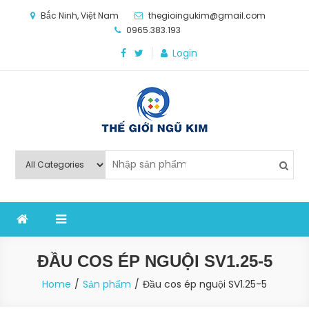
Skip
Bắc Ninh, Việt Nam
thegioingukim@gmail.com
to
0965.383.193
content
Login
Thế Giới Ngũ Kim
Chuyên các loại máy móc, thiết bị vật tư cho công
nghiệp sản xuất
ĐẦU COS ÉP NGUỘI SV1.25-5
Home
Sản phẩm
Đầu cos ép nguội SV1.25-5