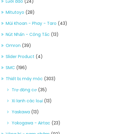
Lưỡi dao
(24)
Mitutoyo
(28)
Mũi Khoan - Phay - Taro
(43)
Nút Nhấn - Công Tắc
(13)
Omron
(39)
Slider Product
(4)
SMC
(196)
Thiết bị máy móc
(303)
Trợ động cơ
(35)
Xi lanh các loại
(13)
Yaskawa
(13)
Yokogawa - Airtac
(23)
Vòng bi - nam châm
(92)