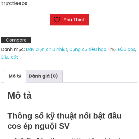
trựctieeps
Yêu Thích
Compare
Danh mục:
Dây điện chịu nhiệt
,
Dụng cụ tiêu hao
Thẻ:
Đầu cos
,
Đầu cốt
Mô tả
Đánh giá (0)
Mô tả
Thông số kỹ thuật nổi bật đầu
cos ép nguội SV