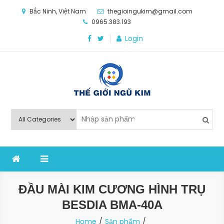
Skip
Bắc Ninh, Việt Nam
thegioingukim@gmail.com
to
0965.383.193
content
Login
Thế Giới Ngũ Kim
Chuyên các loại máy móc, thiết bị vật tư cho công
nghiệp sản xuất
ĐẦU MÀI KIM CƯƠNG HÌNH TRỤ
BESDIA BMA-40A
Home
Sản phẩm