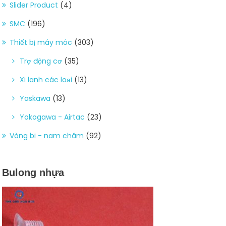
Slider Product
(4)
SMC
(196)
Thiết bị máy móc
(303)
Trợ động cơ
(35)
Xi lanh các loại
(13)
Yaskawa
(13)
Yokogawa - Airtac
(23)
Vòng bi - nam châm
(92)
Bulong nhựa