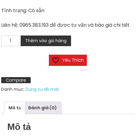
Tình trạng: Có sẵn
Liên hệ: 0965.383.193 để được tư vấn và báo giá chi tiết
Đầu
Thêm vào giỏ hàng
mài
kim
Yêu Thích
cương
hình
trụ
Compare
Besdia
Danh mục:
Dụng cụ đồ mài
BMA-
40A
số
Mô tả
Đánh giá (0)
lượng
Mô tả