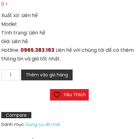
0
₫
Xuất xứ: Liên hệ
Model:
Tình trạng: Liên hệ
Giá: Liên hệ
Hotline:
0965.383.193
Liên hệ với chúng tôi để có thêm
thông tin và giá tốt nhất.
Đầu
Thêm vào giỏ hàng
mài
xám
Yêu Thích
tổng
hợp
ϕ
Compare
3
Danh mục:
Dụng cụ đồ mài
số
lượng