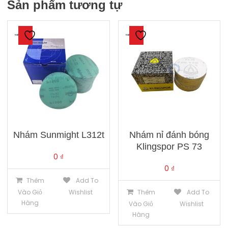
Sản phẩm tương tự
Nhám Sunmight L312t
Nhám nỉ đánh bóng
Klingspor PS 73
0
₫
0
₫
Thêm
Add To
Vào Giỏ
Wishlist
Thêm
Add To
Hàng
Vào Giỏ
Wishlist
Hàng