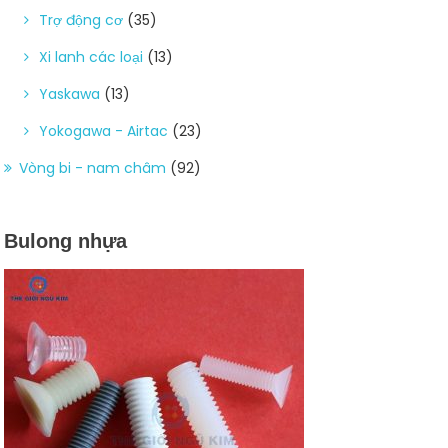
Trợ động cơ
(35)
Xi lanh các loại
(13)
Yaskawa
(13)
Yokogawa - Airtac
(23)
Vòng bi - nam châm
(92)
Bulong nhựa