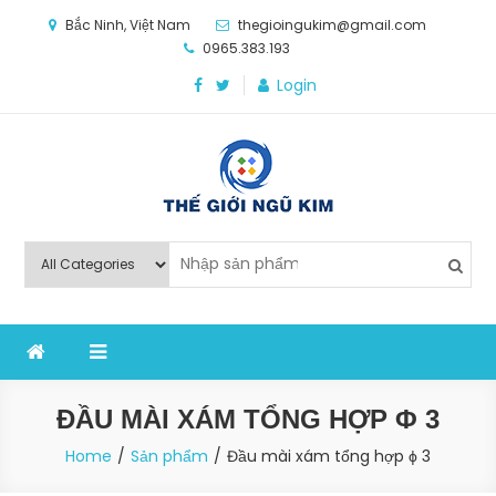
Skip
Bắc Ninh, Việt Nam
thegioingukim@gmail.com
to
0965.383.193
content
Login
Thế Giới Ngũ Kim
Chuyên các loại máy móc, thiết bị vật tư cho công
nghiệp sản xuất
ĐẦU MÀI XÁM TỔNG HỢP Φ 3
Home
Sản phẩm
Đầu mài xám tổng hợp ϕ 3