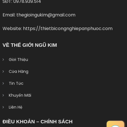
SĐT: 0978.939.514
Email: thegioingukim@gmail.com
Website: https://thietbicongnghiepanphuoc.com
VỀ THẾ GIỚI NGŨ KIM
Giới Thiệu
Cửa Hàng
Tin Tức
Khuyến Mãi
Liên Hệ
ĐIỀU KHOẢN – CHÍNH SÁCH