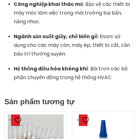
Công
nghiệp
khai
thác
mỏ
:
Bảo
vệ
các
thiết
bị
máy
móc
làm
việc
trong
môi
trường
bụi
bẩn,
nặng
nhọc.
Ngành
sản
xuất
giấy,
chế
biến
gỗ
:
Được
sử
dụng
cho
các
máy
cán,
máy
ép,
thiết
bị
cắt,
cần
bảo
trì
thường
xuyên.
Hệ
thống
điều
hòa
không
khí
:
Bôi
trơn
các
bộ
phận
chuyển
động
trong
hệ
thống
HVAC
Sản phẩm tương tự