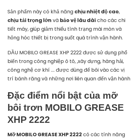
Sản
phẩm
này
có
khả
năng
chịu
nhiệt
độ
cao
,
chịu
tải
trọng
lớn
và
bảo
vệ
lâu
dài
cho
các
chi
tiết
máy,
giúp
giảm
thiểu
tình
trạng
mài
mòn
và
hỏng
hóc
thiết
bị
trong
suốt
quá
trình
vận
hành.
DẦU MOBILO GREASE XHP 2222 được sử dụng phổ
biến trong công nghiệp ô tô, ,xây dựng, hàng hải,
công nghệ cơ khí …. được dùng để bôi vào các vị
trí bánh răng và những nơi liên quan đến vận hành
Đặc
điểm
nổi
bật
của
mỡ
bôi
trơn
MOBILO
GREASE
XHP
2222
Mỡ
MOBILO
GREASE
XHP
2222
có
các
tính
năng