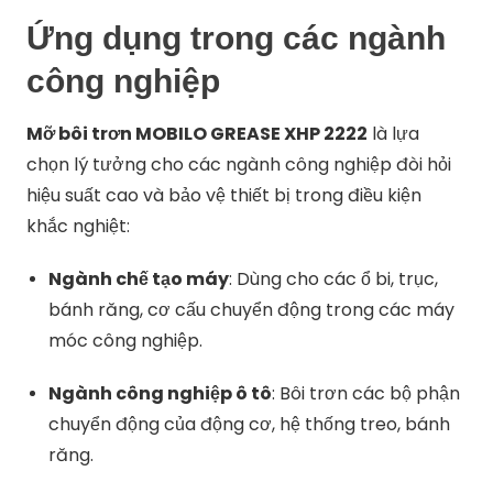
Ứng
dụng
trong
các
ngành
công
nghiệp
Mỡ
bôi
trơn
MOBILO
GREASE
XHP
2222
là
lựa
chọn
lý
tưởng
cho
các
ngành
công
nghiệp
đòi
hỏi
hiệu
suất
cao
và
bảo
vệ
thiết
bị
trong
điều
kiện
khắc
nghiệt:
Ngành
chế
tạo
máy
:
Dùng
cho
các
ổ
bi,
trục,
bánh
răng,
cơ
cấu
chuyển
động
trong
các
máy
móc
công
nghiệp.
Ngành
công
nghiệp
ô
tô
:
Bôi
trơn
các
bộ
phận
chuyển
động
của
động
cơ,
hệ
thống
treo,
bánh
răng.