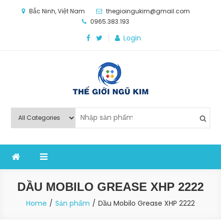
Skip
Bắc Ninh, Việt Nam
thegioingukim@gmail.com
to
0965.383.193
content
Login
Thế Giới Ngũ Kim
Chuyên các loại máy móc, thiết bị vật tư cho công
nghiệp sản xuất
DẦU MOBILO GREASE XHP 2222
Home
Sản phẩm
Dầu Mobilo Grease XHP 2222