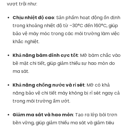
vượt
trội
như:
Chịu
nhiệt
độ
cao
:
Sản
phẩm
hoạt
động
ổn
định
trong
khoảng
nhiệt
độ
từ –
30°
C
đến
160°
C,
giúp
bảo
vệ
máy
móc
trong
các
môi
trường
làm
việc
khắc
nghiệt.
Khả
năng
bám
dính
cực
tốt
:
Mỡ
bám
chắc
vào
bề
mặt
chi
tiết,
giúp
giảm
thiểu
sự
hao
mòn
do
ma
sát.
Khả
năng
chống
nước
và
rỉ
sét
:
Mỡ
có
khả
năng
bảo
vệ
chi
tiết
máy
không
bị
rỉ
sét
ngay
cả
trong
môi
trường
ẩm
ướt.
Giảm
ma
sát
và
hao
mòn
:
Tạo
ra
lớp
bôi
trơn
bền
vững,
giúp
giảm
thiểu
ma
sát
và
giảm
tiêu