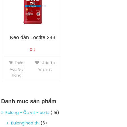
Keo dán Loctite 243
0
₫
Thêm
Add To
Vào Giỏ
Wishlist
Hàng
Danh mục sản phẩm
Bulong - Ốc vít - bolts
(118)
Bulong hoa thị
(6)