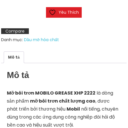
Grease
Yêu Thích
XHP
2222
số
Compare
lượng
Danh mục:
Dầu mỡ hóa chất
Mô tả
Mô tả
Mỡ
bôi
trơn
MOBILO
GREASE
XHP
2222
là
dòng
sản
phẩm
mỡ
bôi
trơn
chất
lượng
cao
,
được
phát
triển
bởi
thương
hiệu
Mobil
nổi
tiếng,
chuyên
dùng
trong
các
ứng
dụng
công
nghiệp
đòi
hỏi
độ
bền
cao
và
hiệu
suất
vượt
trội.