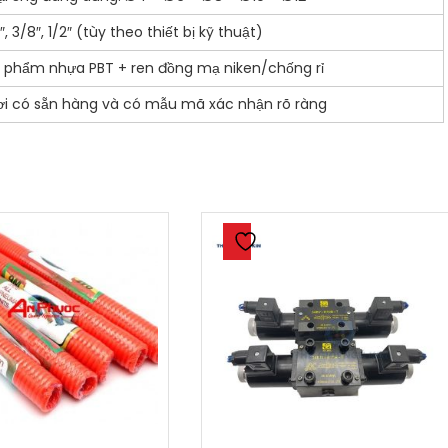
4″, 3/8″, 1/2″ (tùy theo thiết bị kỹ thuật)
n phẩm nhựa PBT + ren đồng mạ niken/chống rỉ
ơi có sẵn hàng và có mẫu mã xác nhận rõ ràng