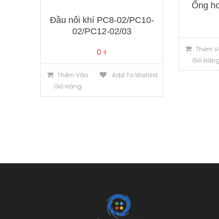
Ống hơ
Đầu nối khí PC8-02/PC10-
02/PC12-02/03
Thêm V
0
₫
Giỏ Hàn
Thêm Vào
Add To Wishlist
Giỏ Hàng