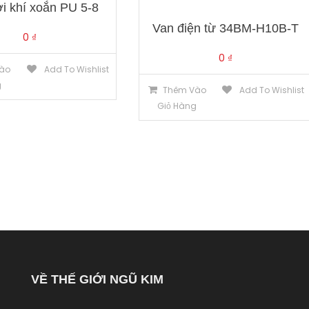
i khí xoắn PU 5-8
Van điện từ 34BM-H10B-T
0
₫
0
₫
ào
Add To Wishlist
g
Thêm Vào
Add To Wishlist
Giỏ Hàng
VỀ THẾ GIỚI NGŨ KIM