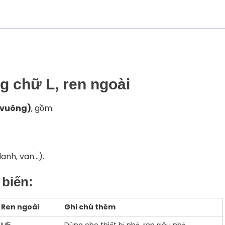
04
số
lượng
g chữ L, ren ngoài
 vuông)
, gồm:
 lanh, van…).
 biến
:
Ren ngoài
Ghi chú thêm