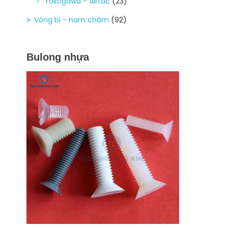
Yokogawa - Airtac
(23)
Vòng bi - nam châm
(92)
Bulong nhựa