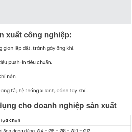
n xuất công nghiệp
:
 gian lắp đặt, tránh gãy ống khí.
ểu push-in tiêu chuẩn.
khí nén.
ng tải, hệ thống xi lanh, cánh tay khí…
dụng cho doanh nghiệp sản xuất
 lựa chọn
oại ống đang dùng: Ø4 – Ø6 – Ø8 – Ø10 – Ø12