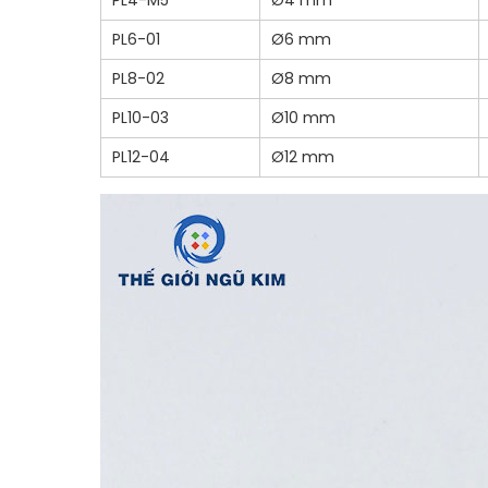
PL4-M5
Ø4 mm
PL6-01
Ø6 mm
PL8-02
Ø8 mm
PL10-03
Ø10 mm
PL12-04
Ø12 mm