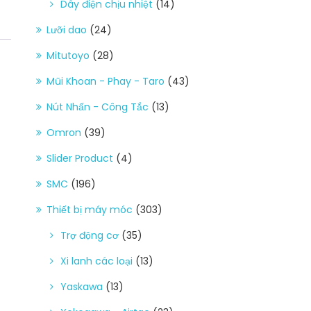
Dây điện chịu nhiệt
(14)
Lưỡi dao
(24)
Mitutoyo
(28)
Mũi Khoan - Phay - Taro
(43)
Nút Nhấn - Công Tắc
(13)
Omron
(39)
Slider Product
(4)
SMC
(196)
Thiết bị máy móc
(303)
Trợ động cơ
(35)
Xi lanh các loại
(13)
Yaskawa
(13)