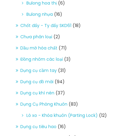
Bulong hoa thị
(6)
Bulong nhựa
(16)
Chốt đẩy - Ty đẩy SKD61
(18)
Chưa phân loại
(2)
Dầu mỡ hóa chất
(71)
Đồng nhôm các loại
(3)
Dụng cụ cầm tay
(31)
Dụng cụ đồ mài
(94)
Dụng cụ khí nén
(37)
Dụng Cụ Phòng Khuôn
(83)
Lò xo - Khóa khuôn (Parting Lock)
(12)
Dụng cụ tiêu hao
(16)