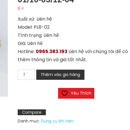
0
₫
Xuất xứ: Liên hệ
Model: PL8-02
Tình trạng: Liên hệ
Giá: Liên hệ
Hotline:
0965.383.193
Liên hệ với chúng tôi để có
thêm thông tin và giá tốt nhất.
Đầu
Thêm vào giỏ hàng
nối
khí
Yêu Thích
PL8-
02/4-
M5/6-
Compare
01/10-
Danh mục:
Dụng cụ khí nén
03/12-