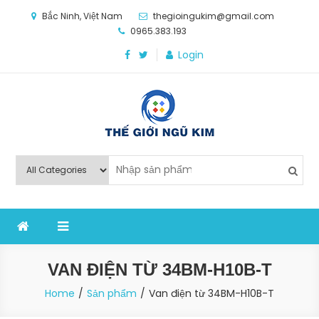
Skip
Bắc Ninh, Việt Nam
thegioingukim@gmail.com
to
0965.383.193
content
Login
Thế Giới Ngũ Kim
Chuyên các loại máy móc, thiết bị vật tư cho công
nghiệp sản xuất
VAN ĐIỆN TỪ 34BM-H10B-T
Home
Sản phẩm
Van điện từ 34BM-H10B-T