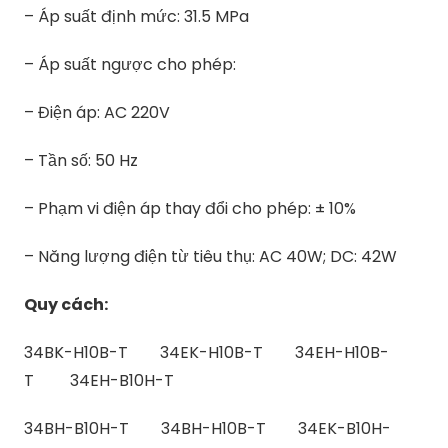
– Áp suất định mức: 31.5 MPa
– Áp suất ngược cho phép:
– Điện áp: AC 220V
– Tần số: 50 Hz
– Phạm vi điện áp thay đổi cho phép: ± 10%
– Năng lượng điện từ tiêu thụ: AC 40W; DC: 42W
Quy cách:
34BK-H10B-T 34EK-H10B-T 34EH-H10B-
T 34EH-B10H-T
34BH-B10H-T 34BH-H10B-T 34EK-B10H-