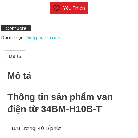
từ
Yêu Thích
34BM-
H10B-
T
Compare
số
Danh mục:
Dụng cụ khí nén
lượng
Mô tả
Mô tả
Thông tin sản phẩm van
điện từ 34BM-H10B-T
– Lưu lương: 40 L/phút