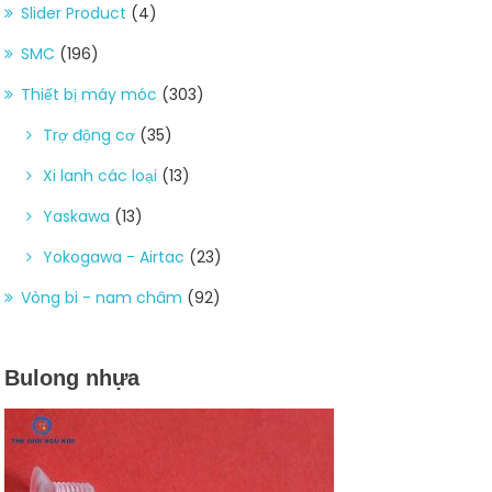
Slider Product
(4)
SMC
(196)
Thiết bị máy móc
(303)
Trợ động cơ
(35)
Xi lanh các loại
(13)
Yaskawa
(13)
Yokogawa - Airtac
(23)
Vòng bi - nam châm
(92)
Bulong nhựa