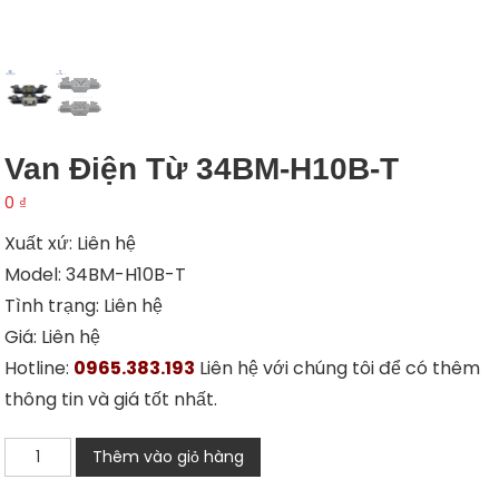
Van Điện Từ 34BM-H10B-T
0
₫
Xuất xứ: Liên hệ
Model: 34BM-H10B-T
Tình trạng: Liên hệ
Giá: Liên hệ
Hotline:
0965.383.193
Liên hệ với chúng tôi để có thêm
thông tin và giá tốt nhất.
Van
Thêm vào giỏ hàng
điện