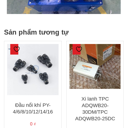
Sản phẩm tương tự
Xi lanh TPC
Đầu nối khí PY-
ADQWB20-
4/6/8/10/12/14/16
30DM/TPC
ADQWB20-25DC
0
₫