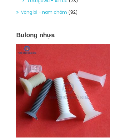
Yokogawa - Airtac
(23)
Vòng bi - nam châm
(92)
Bulong nhựa