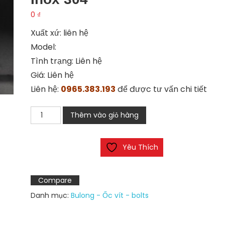
0
₫
Xuất xứ: liên hệ
Model:
Tình trạng: Liên hệ
Giá: Liên hệ
Liên hệ:
0965.383.193
để được tư vấn chi tiết
Đầu
Thêm vào giỏ hàng
ren
2
Yêu Thích
đầu
ren
ngoài
Compare
inox
Danh mục:
Bulong - Ốc vít - bolts
304
số
lượng