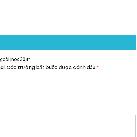
ngoài inox 304”
ai.
Các trường bắt buộc được đánh dấu
*