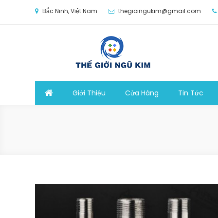
Skip
Bắc Ninh, Việt Nam
thegioingukim@gmail.com
to
content
Thế Giới Ngũ Kim
Chuyên các loại máy móc, thiết bị vật tư cho cô
Giới Thiệu
Cửa Hàng
Tin Tức