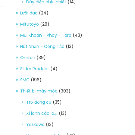
Dây điện chịu nhiệt
(14)
Lưỡi dao
(24)
Mitutoyo
(28)
Mũi Khoan - Phay - Taro
(43)
Nút Nhấn - Công Tắc
(13)
Omron
(39)
Slider Product
(4)
SMC
(196)
Thiết bị máy móc
(303)
Trợ động cơ
(35)
Xi lanh các loại
(13)
Yaskawa
(13)