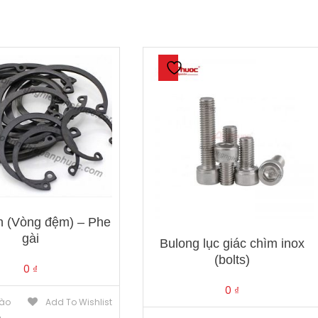
n (Vòng đệm) – Phe
gài
Bulong lục giác chìm inox
(bolts)
0
₫
0
₫
ào
Add To Wishlist