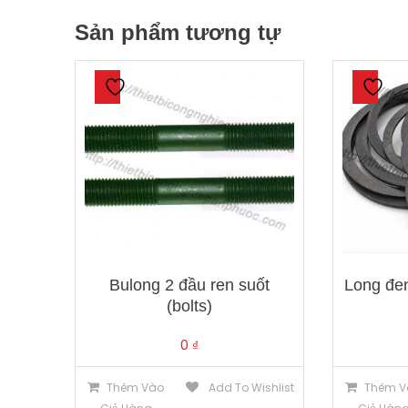
Sản phẩm tương tự
Bulong 2 đầu ren suốt
Long đe
(bolts)
0
₫
Thêm Vào
Add To Wishlist
Thêm V