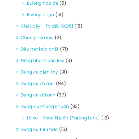
Bulong hoa thị
(6)
Bulong nhựa
(16)
Chốt đẩy - Ty đẩy SKD61
(18)
Chưa phân loại
(2)
Dầu mỡ hóa chất
(71)
Đồng nhôm các loại
(3)
Dụng cụ cầm tay
(31)
Dụng cụ đồ mài
(94)
Dụng cụ khí nén
(37)
Dụng Cụ Phòng Khuôn
(83)
Lò xo - Khóa khuôn (Parting Lock)
(12)
Dụng cụ tiêu hao
(16)