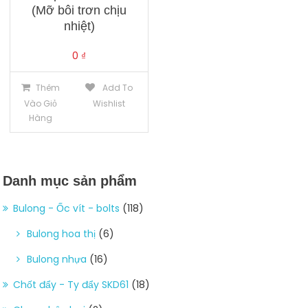
(Mỡ bôi trơn chịu
nhiệt)
0
₫
Thêm
Add To
Vào Giỏ
Wishlist
Hàng
Danh mục sản phẩm
Bulong - Ốc vít - bolts
(118)
Bulong hoa thị
(6)
Bulong nhựa
(16)
Chốt đẩy - Ty đẩy SKD61
(18)