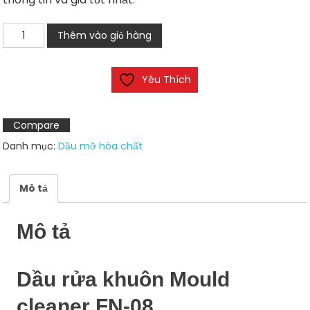
Dầu
Thêm vào giỏ hàng
rửa
khuôn
Yêu Thích
Mould
cleaner
FN-
Compare
08
Danh mục:
Dầu mỡ hóa chất
số
lượng
Mô tả
Mô tả
Dầu rửa khuôn Mould
cleaner FN-08