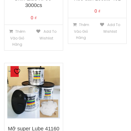
3000cs
0
₫
0
₫
Thêm
Add To
Thêm
Add To
Vào Giỏ
Wishlist
Hàng
Vào Giỏ
Wishlist
Hàng
Mỡ super Lube 41160