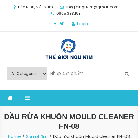
Skip
Bắc Ninh, Việt Nam
thegioingukim@gmail.com
to
0965.383.193
content
Login
Thế Giới Ngũ Kim
Chuyên các loại máy móc, thiết bị vật tư cho công
nghiệp sản xuất
DẦU RỬA KHUÔN MOULD CLEANER
FN-08
Home
Sản phẩm
Dầu rửa khuôn Mould cleaner FN-08