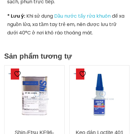
sạch, phun trực tiếp.
* Lưu ý:
Khi sử dụng
Dầu nước tẩy rửa khuôn
để xa
nguồn lửa, xa tầm tay trẻ em, nên được lưu trữ
dưới 40°C ở nơi khô ráo thoáng mát.
Sản phẩm tương tự
Shin-Etsu KF96-
Keo dán Loctite 401