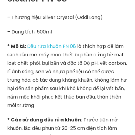
– Thương hiệu: Silver Crystal (Oddi Long)
– Dung tích: 500ml
* Mô tả:
Dầu rửa khuôn FN 08
là thích hợp để làm
sạch dầu mỡ máy móc thiết bị phần cứng bề mặt
loạt chết phôi, bụi bẩn và độc tố Độ pH, vết carbon,
rỉ ánh sáng, sơn và nhựa phế liệu có thể được
trung hòa, có tác dụng kháng khuẩn, không làm hư
hại đến sản phẩm sau khi khô không để lại vết bẩn,
nấm mốc khôi phục kết thúc ban đầu, thân thiện
môi trường
* Các sử dụng dầu rửa khuôn:
Trước tiên mở
khuôn, lắc đều phun từ 20-25 cm diện tích làm