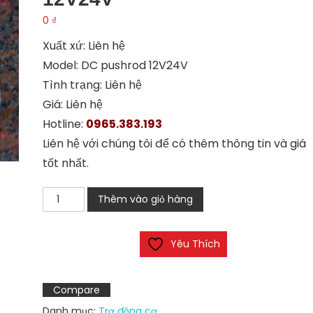
0
₫
Xuất xứ: Liên hệ
Model: DC pushrod 12V24V
Tình trạng: Liên hệ
Giá: Liên hệ
Hotline:
0965.383.193
Liên hệ với chúng tôi để có thêm thông tin và giá
tốt nhất.
Động
Thêm vào giỏ hàng
cơ
motor
Yêu Thích
DC
pushrod
12V24V
Compare
số
Danh mục:
Trợ động cơ