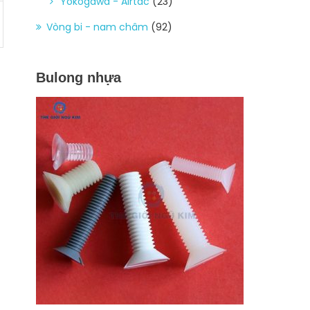
Yokogawa - Airtac
(23)
Vòng bi - nam châm
(92)
Bulong nhựa