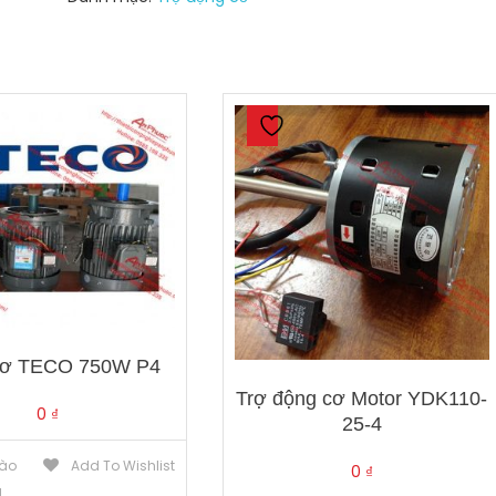
lượng
cơ TECO 750W P4
Trợ động cơ Motor YDK110-
0
₫
25-4
ào
Add To Wishlist
0
₫
g