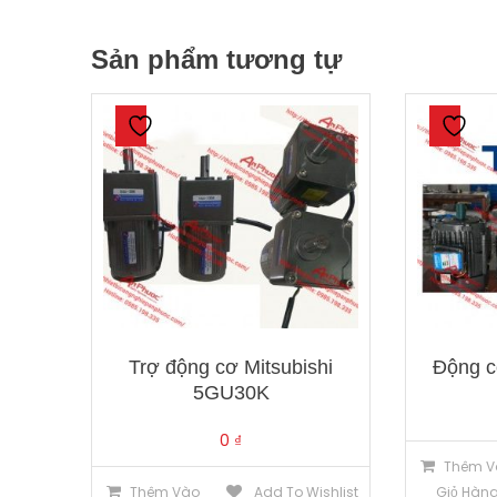
Sản phẩm tương tự
Trợ động cơ Mitsubishi
Động 
5GU30K
0
₫
Thêm V
Thêm Vào
Add To Wishlist
Giỏ Hàn