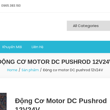
0965.383.193
ng nghiệp sản xuất
Khuyến Mãi
Liên Hệ
ĐỘNG CƠ MOTOR DC PUSHROD 12V24
Home
Sản phẩm
Động cơ motor DC pushrod 12V24V
Động Cơ Motor DC Pushrod
12V24V