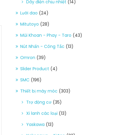
Dây điện chịu nhiệt
(14)
Lưỡi dao
(24)
Mitutoyo
(28)
Mũi Khoan - Phay - Taro
(43)
Nút Nhấn - Công Tắc
(13)
Omron
(39)
Slider Product
(4)
SMC
(196)
Thiết bị máy móc
(303)
Trợ động cơ
(35)
Xi lanh các loại
(13)
Yaskawa
(13)