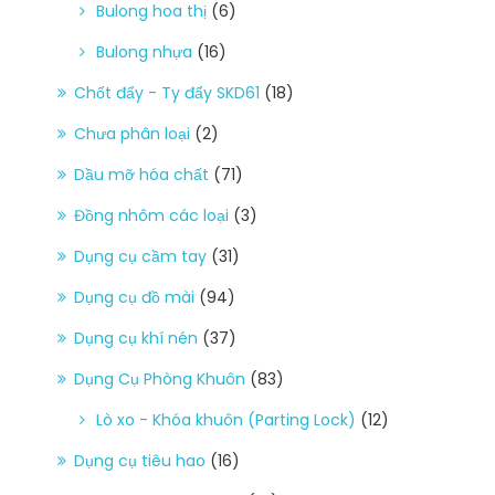
Bulong hoa thị
(6)
Bulong nhựa
(16)
Chốt đẩy - Ty đẩy SKD61
(18)
Chưa phân loại
(2)
Dầu mỡ hóa chất
(71)
Đồng nhôm các loại
(3)
Dụng cụ cầm tay
(31)
Dụng cụ đồ mài
(94)
Dụng cụ khí nén
(37)
Dụng Cụ Phòng Khuôn
(83)
Lò xo - Khóa khuôn (Parting Lock)
(12)
Dụng cụ tiêu hao
(16)