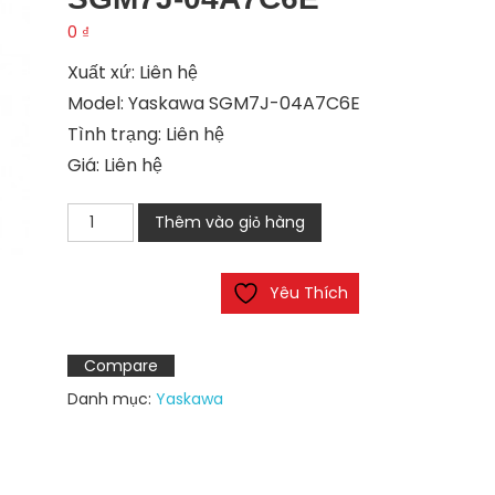
0
₫
Xuất xứ: Liên hệ
Model: Yaskawa SGM7J-04A7C6E
Tình trạng: Liên hệ
Giá: Liên hệ
Động
Thêm vào giỏ hàng
cơ
servo
Yêu Thích
Yaskawa
SGM7J-
04A7C6E
Compare
số
Danh mục:
Yaskawa
lượng