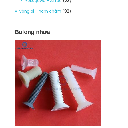
Yokogawa - Airtac
(23)
Vòng bi - nam châm
(92)
Bulong nhựa