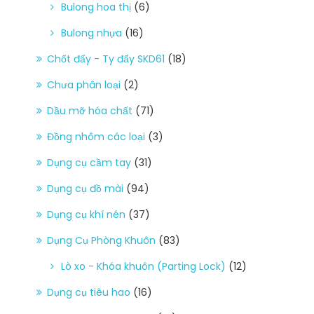
Bulong hoa thị
(6)
Bulong nhựa
(16)
Chốt đẩy - Ty đẩy SKD61
(18)
Chưa phân loại
(2)
Dầu mỡ hóa chất
(71)
Đồng nhôm các loại
(3)
Dụng cụ cầm tay
(31)
Dụng cụ đồ mài
(94)
Dụng cụ khí nén
(37)
Dụng Cụ Phòng Khuôn
(83)
Lò xo - Khóa khuôn (Parting Lock)
(12)
Dụng cụ tiêu hao
(16)