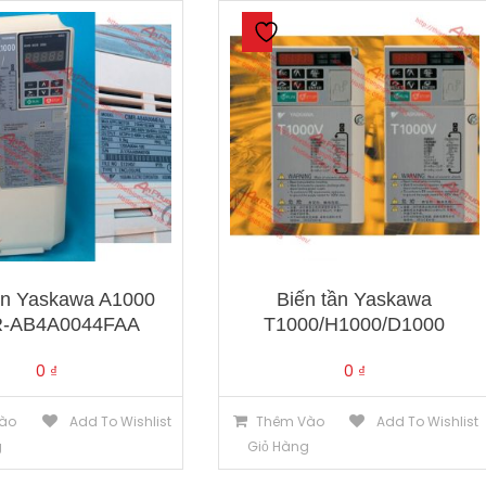
ần Yaskawa A1000
Biến tần Yaskawa
R-AB4A0044FAA
T1000/H1000/D1000
0
₫
0
₫
ào
Add To Wishlist
Thêm Vào
Add To Wishlist
g
Giỏ Hàng