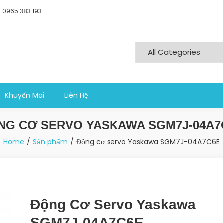
0965.383.193
ng nghiệp sản xuất
Khuyến Mãi
Liên Hệ
NG CƠ SERVO YASKAWA SGM7J-04A7
Home
Sản phẩm
Động cơ servo Yaskawa SGM7J-04A7C6E
Động Cơ Servo Yaskawa
SGM7J-04A7C6E