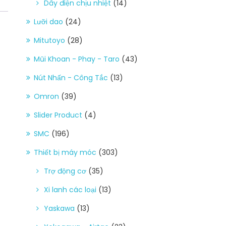
Dây điện chịu nhiệt
(14)
Lưỡi dao
(24)
Mitutoyo
(28)
Mũi Khoan - Phay - Taro
(43)
Nút Nhấn - Công Tắc
(13)
Omron
(39)
Slider Product
(4)
SMC
(196)
Thiết bị máy móc
(303)
Trợ động cơ
(35)
Xi lanh các loại
(13)
Yaskawa
(13)