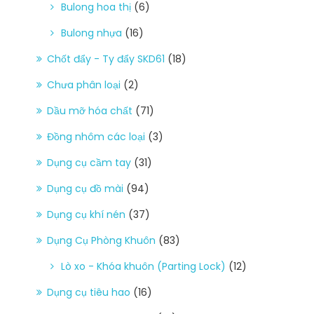
Bulong hoa thị
(6)
Bulong nhựa
(16)
Chốt đẩy - Ty đẩy SKD61
(18)
Chưa phân loại
(2)
Dầu mỡ hóa chất
(71)
Đồng nhôm các loại
(3)
Dụng cụ cầm tay
(31)
Dụng cụ đồ mài
(94)
Dụng cụ khí nén
(37)
Dụng Cụ Phòng Khuôn
(83)
Lò xo - Khóa khuôn (Parting Lock)
(12)
Dụng cụ tiêu hao
(16)