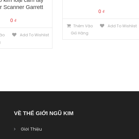
 kim loại cầm tay
 Scanner Garrett
0
₫
0
₫
Thêm Vào
Add To Wishlist
Giỏ Hàng
ào
Add To Wishlist
g
VỀ THẾ GIỚI NGŨ KIM
Giới Thiệu