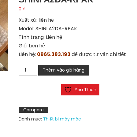
0
₫
Xuất xứ: liên hệ
Model: SHINI A2DA-RPAK
Tình trạng: Liên hệ
Giá: Liên hệ
Liên hệ:
0965.383.193
để được tư vấn chi tiết
Đồng
Thêm vào giỏ hàng
hồ
khống
Yêu Thích
chế
nhiệt
độ
Compare
SHINI
Danh mục:
Thiết bị máy móc
A2DA-
RPAK
số