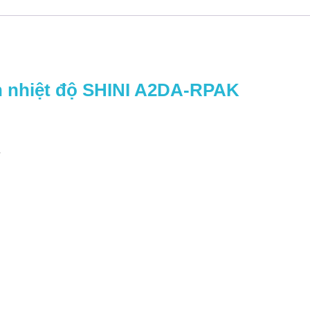
lượng
n nhiệt độ SHINI A2DA-RPAK
ử