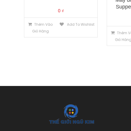
Máy dò
Supper
0
₫
Thêm Vào
Add To Wishlist
Giỏ Hàng
Thêm V
Giỏ Hàn