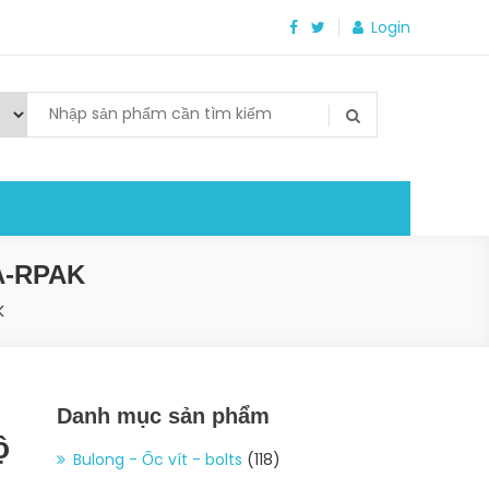
Login
A-RPAK
K
Danh mục sản phẩm
ộ
Bulong - Ốc vít - bolts
(118)