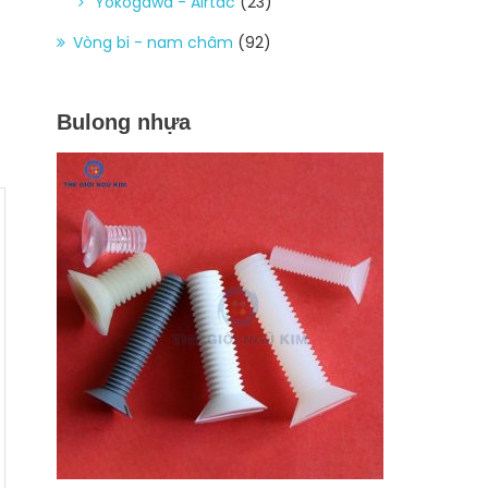
Yokogawa - Airtac
(23)
Vòng bi - nam châm
(92)
Bulong nhựa