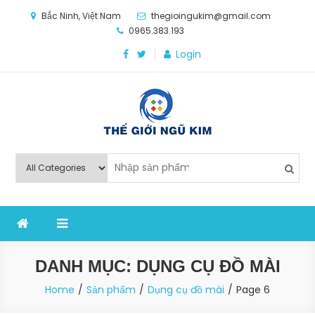
Skip
Bắc Ninh, Việt Nam
thegioingukim@gmail.com
to
0965.383.193
content
Login
Thế Giới Ngũ Kim
Chuyên các loại máy móc, thiết bị vật tư cho công
nghiệp sản xuất
DANH MỤC:
DỤNG CỤ ĐỒ MÀI
Home
Sản phẩm
Dụng cụ đồ mài
Page 6