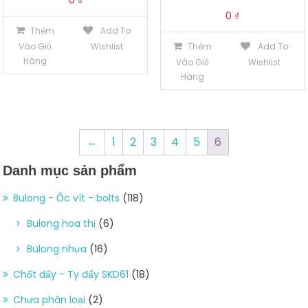
0
₫
0
₫
Thêm
Add To
Vào Giỏ
Wishlist
Thêm
Add To
Hàng
Vào Giỏ
Wishlist
Hàng
←
1
2
3
4
5
6
Danh mục sản phẩm
Bulong - Ốc vít - bolts
(118)
Bulong hoa thị
(6)
Bulong nhựa
(16)
Chốt đẩy - Ty đẩy SKD61
(18)
Chưa phân loại
(2)