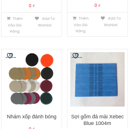
0
₫
0
₫
Thêm
Add To
Thêm
Add To
Vào Giỏ
Wishlist
Vào Giỏ
Wishlist
Hàng
Hàng
Nhám xốp đánh bóng
Sợi gốm đá mài Xebec
Blue 1004m