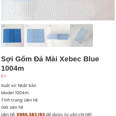
Sợi Gốm Đá Mài Xebec Blue
1004m
0
₫
Xuất xứ: Nhật bản
Model: 1004m
Tình trạng: Liên hệ
Giá: Liên hệ
Liên hệ:
0965.383.193
để được tư vấn chi tiết