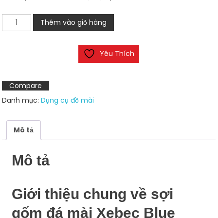
Sợi
Thêm vào giỏ hàng
gốm
đá
Yêu Thích
mài
Xebec
Blue
Compare
1004m
Danh mục:
Dụng cụ đồ mài
số
lượng
Mô tả
Mô tả
Giới thiệu chung về sợi
gốm đá mài Xebec Blue