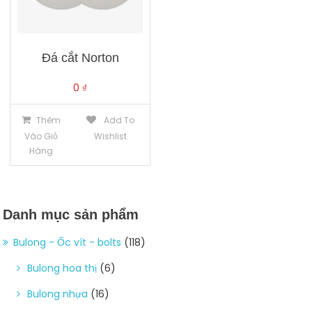
Đá cắt Norton
0
₫
Thêm
Add To
Vào Giỏ
Wishlist
Hàng
Danh mục sản phẩm
Bulong - Ốc vít - bolts
(118)
Bulong hoa thị
(6)
Bulong nhựa
(16)