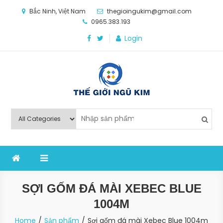
Skip
Bắc Ninh, Việt Nam
thegioingukim@gmail.com
to
0965.383.193
content
Login
Thế Giới Ngũ Kim
Chuyên các loại máy móc, thiết bị vật tư cho công
nghiệp sản xuất
SỢI GỐM ĐÁ MÀI XEBEC BLUE
1004M
Home
Sản phẩm
Sợi gốm đá mài Xebec Blue 1004m