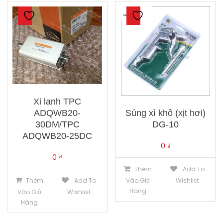
Xi lanh TPC
Súng xì khô (xịt hơi)
ADQWB20-
DG-10
30DM/TPC
ADQWB20-25DC
0
₫
0
₫
Thêm
Add To
Vào Giỏ
Wishlist
Thêm
Add To
Hàng
Vào Giỏ
Wishlist
Hàng