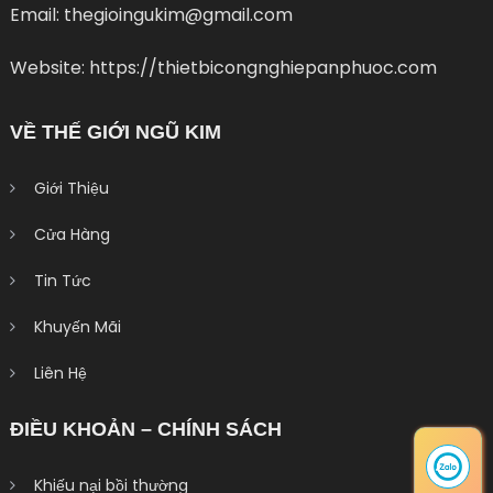
Email: thegioingukim@gmail.com
Website: https://thietbicongnghiepanphuoc.com
VỀ THẾ GIỚI NGŨ KIM
Giới Thiệu
Cửa Hàng
Tin Tức
Khuyến Mãi
Liên Hệ
ĐIỀU KHOẢN – CHÍNH SÁCH
Khiếu nại bồi thường