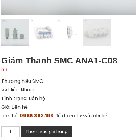
Giảm Thanh SMC ANA1-C08
0
₫
Thương hiệu SMC
Vật liệu: Nhựa
Tình trạng: Liên hệ
Giá: Liên hệ
Liên hệ:
0965.383.193
để được tư vấn chi tiết
Giảm
Thêm vào giỏ hàng
thanh