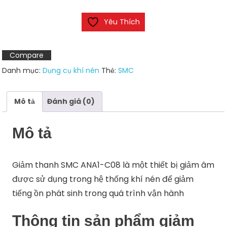
SMC
Yêu Thích
ANA1-
C08
số
Compare
lượng
Danh mục:
Dụng cụ khí nén
Thẻ:
SMC
Mô tả
Đánh giá (0)
Mô tả
Giảm thanh SMC ANA1-C08 là một thiết bị giảm âm
được sử dụng trong hệ thống khí nén để giảm
tiếng ồn phát sinh trong quá trình vận hành
Thông tin sản phẩm giảm