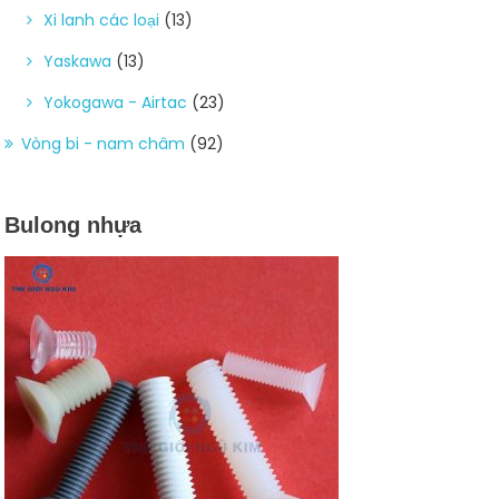
Xi lanh các loại
(13)
Yaskawa
(13)
Yokogawa - Airtac
(23)
Vòng bi - nam châm
(92)
Bulong nhựa