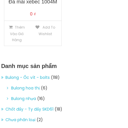
Đá mài xebec 1004M
0
₫
Thêm
Add To
Vào Giỏ
Wishlist
Hàng
Danh mục sản phẩm
Bulong - Ốc vít - bolts
(118)
Bulong hoa thị
(6)
Bulong nhựa
(16)
Chốt đẩy - Ty đẩy SKD61
(18)
Chưa phân loại
(2)