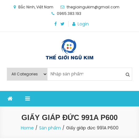
Skip
Bắc Ninh, Việt Nam
thegioingukim@gmail.com
to
0965.383.193
content
Login
Thế Giới Ngũ Kim
Chuyên các loại máy móc, thiết bị vật tư cho công
nghiệp sản xuất
GIẤY GIÁP ĐỨC 991A P600
Home
Sản phẩm
Giấy giáp đức 991A P600