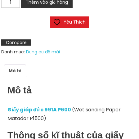
Giấy
Thêm vào giỏ hàng
giáp
đức
Yêu Thích
991A
P600
số
Compare
lượng
Danh mục:
Dụng cụ đồ mài
Mô tả
Mô tả
Giấy giáp đức 991A P600
(Wet sanding Paper
Matador P1500)
Thông số kĩ thuật của giấy