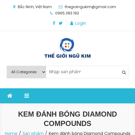
Skip
Bắc Ninh, Việt Nam
thegioingukim@gmail.com
to
0965.383.193
content
Login
Thế Giới Ngũ Kim
Chuyên các loại máy móc, thiết bị vật tư cho công
nghiệp sản xuất
KEM ĐÁNH BÓNG DIAMOND
COMPOUNDS
Home
Sản phẩm
Kem đánh bóng Diamond Compounds