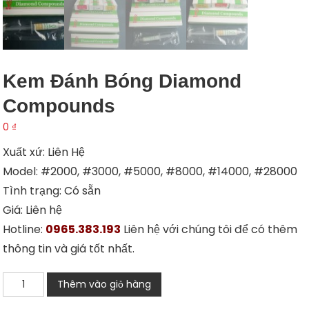
Kem Đánh Bóng Diamond
Compounds
0
₫
Xuất xứ: Liên Hệ
Model: #2000, #3000, #5000, #8000, #14000, #28000
Tình trạng: Có sẵn
Giá: Liên hệ
Hotline:
0965.383.193
Liên hệ với chúng tôi để có thêm
thông tin và giá tốt nhất.
Kem
Thêm vào giỏ hàng
đánh