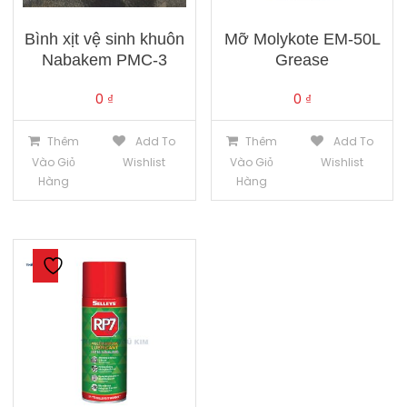
Bình xịt vệ sinh khuôn
Mỡ Molykote EM-50L
Nabakem PMC-3
Grease
0
₫
0
₫
Thêm
Add To
Thêm
Add To
Vào Giỏ
Wishlist
Vào Giỏ
Wishlist
Hàng
Hàng