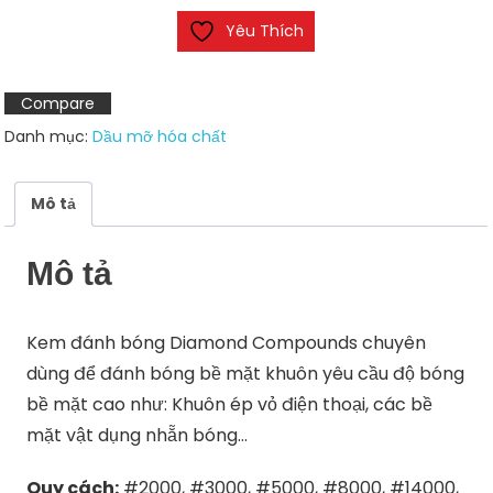
bóng
Yêu Thích
Diamond
Compounds
số
Compare
lượng
Danh mục:
Dầu mỡ hóa chất
Mô tả
Mô tả
Kem đánh bóng Diamond Compounds chuyên
dùng để đánh bóng bề mặt khuôn yêu cầu độ bóng
bề mặt cao như: Khuôn ép vỏ điện thoại, các bề
mặt vật dụng nhẵn bóng…
Quy cách:
#2000, #3000, #5000, #8000, #14000,