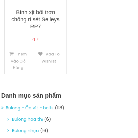
Bình xịt bôi trơn
chống rỉ sét Selleys
RP7
0
₫
Thêm
Add To
Vào Giỏ
Wishlist
Hàng
Danh mục sản phẩm
Bulong - Ốc vít - bolts
(118)
Bulong hoa thị
(6)
Bulong nhựa
(16)