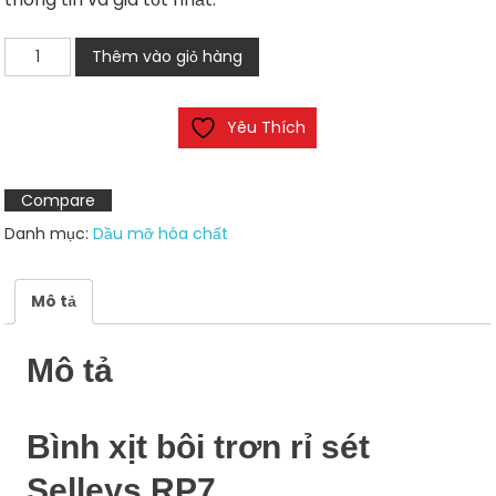
Bình
Thêm vào giỏ hàng
xịt
bôi
Yêu Thích
trơn
chống
rỉ
Compare
sét
Danh mục:
Dầu mỡ hóa chất
Selleys
RP7
số
Mô tả
lượng
Mô tả
Bình xịt bôi trơn rỉ sét
Selleys RP7