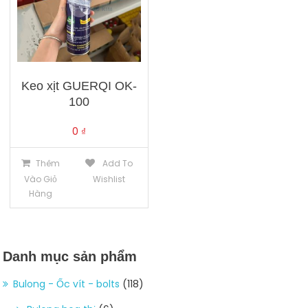
Keo xịt GUERQI OK-
100
0
₫
Thêm
Add To
Vào Giỏ
Wishlist
Hàng
Danh mục sản phẩm
Bulong - Ốc vít - bolts
(118)