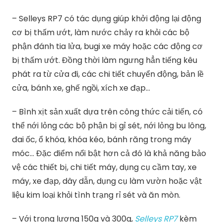
– Selleys RP7 có tác dụng giúp khởi động lại động
cơ bị thấm ướt, làm nước chảy ra khỏi các bộ
phận đánh tia lửa, bugi xe máy hoặc các động cơ
bị thấm ướt. Đồng thời làm ngưng hẳn tiếng kêu
phát ra từ cửa đi, các chi tiết chuyển động, bản lề
cửa, bánh xe, ghế ngồi, xích xe đạp…
– Bình xịt sản xuất dựa trên công thức cải tiến, có
thể nới lỏng các bộ phận bị gỉ sét, nới lỏng bu lông,
đai ốc, ổ khóa, khóa kéo, bánh răng trong máy
móc… Đặc điểm nổi bật hơn cả đó là khả năng bảo
vệ các thiết bị, chi tiết máy, dụng cụ cầm tay, xe
máy, xe đạp, dây dẫn, dụng cụ làm vườn hoặc vật
liệu kim loại khỏi tình trạng rỉ sét và ăn mòn.
– Với trọng lượng 150g và 300g,
Selleys RP7
kèm