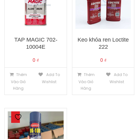
TAP MAGIC 702-
Keo khóa ren Loctite
10004E
222
0
₫
0
₫
Thêm
Add To
Thêm
Add To
Vào Giỏ
Wishlist
Vào Giỏ
Wishlist
Hàng
Hàng