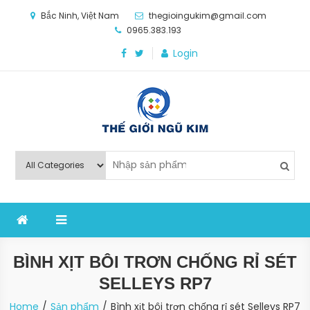
Skip
Bắc Ninh, Việt Nam
thegioingukim@gmail.com
to
0965.383.193
content
Login
Thế Giới Ngũ Kim
Chuyên các loại máy móc, thiết bị vật tư cho công
nghiệp sản xuất
BÌNH XỊT BÔI TRƠN CHỐNG RỈ SÉT
SELLEYS RP7
Home
Sản phẩm
Bình xịt bôi trơn chống rỉ sét Selleys RP7