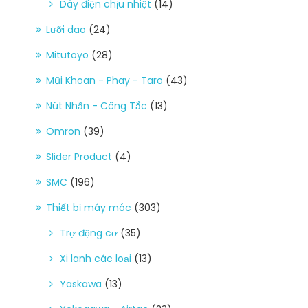
Dây điện chịu nhiệt
(14)
Lưỡi dao
(24)
Mitutoyo
(28)
Mũi Khoan - Phay - Taro
(43)
Nút Nhấn - Công Tắc
(13)
Omron
(39)
Slider Product
(4)
SMC
(196)
Thiết bị máy móc
(303)
Trợ động cơ
(35)
Xi lanh các loại
(13)
Yaskawa
(13)