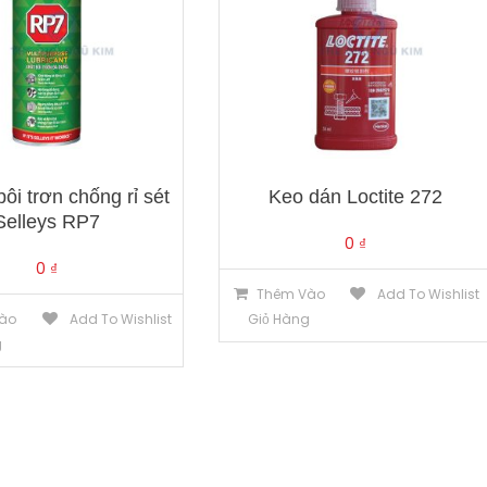
bôi trơn chống rỉ sét
Keo dán Loctite 272
Selleys RP7
0
₫
0
₫
Thêm Vào
Add To Wishlist
ào
Add To Wishlist
Giỏ Hàng
g