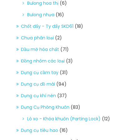
Bulong hoa thị
(6)
Bulong nhựa
(16)
Chốt đẩy - Ty đẩy SKD61
(18)
Chưa phân loại
(2)
Dầu mỡ hóa chất
(71)
Đồng nhôm các loại
(3)
Dụng cụ cầm tay
(31)
Dụng cụ đồ mài
(94)
Dụng cụ khí nén
(37)
Dụng Cụ Phòng Khuôn
(83)
Lò xo - Khóa khuôn (Parting Lock)
(12)
Dụng cụ tiêu hao
(16)