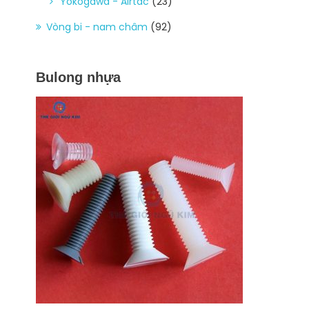
Yokogawa - Airtac
(23)
Vòng bi - nam châm
(92)
Bulong nhựa