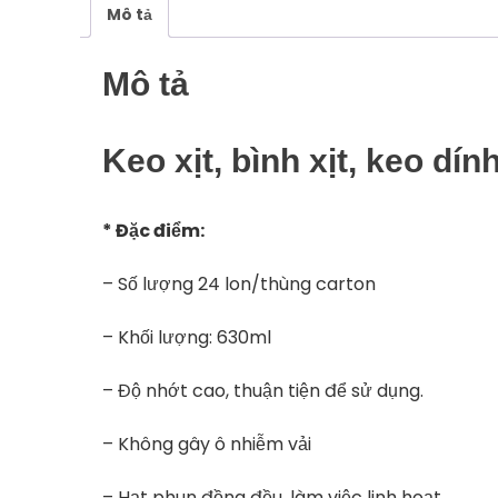
Mô tả
Mô tả
Keo xịt, bình xịt, keo d
* Đặc điểm:
– Số lượng 24 lon/thùng carton
– Khối lượng: 630ml
– Độ nhớt cao, thuận tiện để sử dụng.
– Không gây ô nhiễm vải
– Hạt phun đồng đều, làm việc linh hoạt