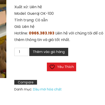
Xuất xứ: Liên hệ
Model: Guerqi OK-100
Tình trạng: Có sẵn
Giá: Liên hệ
Hotline:
0965.383.193
Liên hệ với chúng tôi để có
thêm thông tin và giá tốt nhất.
Keo
Thêm vào giỏ hàng
xịt
GUERQI
Yêu Thích
OK-
100
số
Compare
lượng
Danh mục:
Dầu mỡ hóa chất