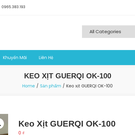
0965.383.193
ng nghiệp sản xuất
Khuyến Mãi
Liên Hệ
KEO XỊT GUERQI OK-100
Home
Sản phẩm
Keo xịt GUERQI OK-100
Keo Xịt GUERQI OK-100
0
₫