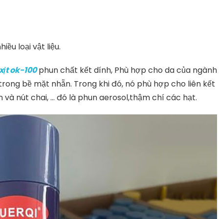
ều loại vật liệu.
xịt ok-100
phun chất kết dính, Phù hợp cho da của ngành
 trong bề mặt nhẵn. Trong khi đó, nó phù hợp cho liên kết
iển và nút chai, … đó là phun aerosol,thậm chí các hạt.