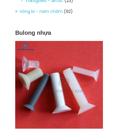
Yokogawa - Airtac
(23)
Vòng bi - nam châm
(92)
Bulong nhựa