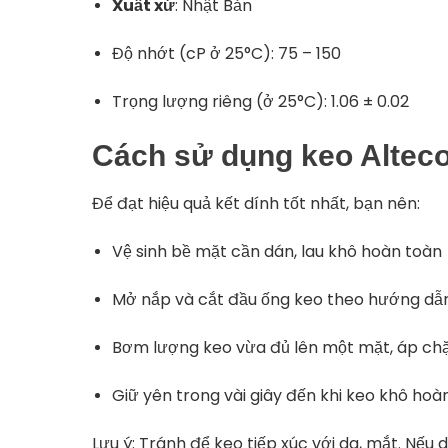
Xuất
xứ
:
Nhật
Bản
Độ nhớt (cP ở 25°C): 75 – 150
Trọng lượng riêng (ở 25°C): 1.06 ± 0.02
Cách
sử
dụng
keo
Altec
Để
đạt
hiệu
quả
kết
dính
tốt
nhất,
bạn
nên:
Vệ
sinh
bề
mặt
cần
dán,
lau
khô
hoàn
toàn
Mở
nắp
và
cắt
đầu
ống
keo
theo
hướng
dẫ
Bơm
lượng
keo
vừa
đủ
lên
một
mặt,
áp
ch
Giữ
yên
trong
vài
giây
đến
khi
keo
khô
hoà
Lưu
ý:
Tránh
để
keo
tiếp
xúc
với
da,
mắt.
Nếu
d