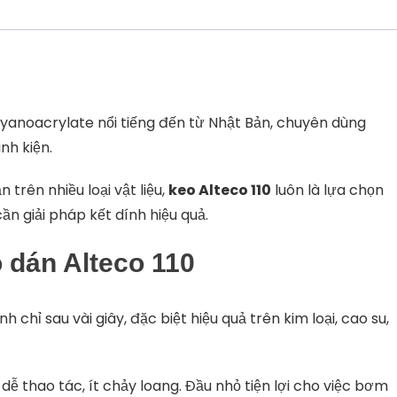
yanoacrylate
nổi
tiếng
đến
từ
Nhật
Bản,
chuyên
dùng
linh
kiện.
ắn
trên
nhiều
loại
vật
liệu,
keo
Alteco
110
luôn
là
lựa
chọn
cần
giải
pháp
kết
dính
hiệu
quả.
o
dán
Alteco
110
anh
chỉ
sau
vài
giây,
đặc
biệt
hiệu
quả
trên
kim
loại,
cao
su,
,
dễ
thao
tác,
ít
chảy
loang.
Đầu
nhỏ
tiện
lợi
cho
việc
bơm