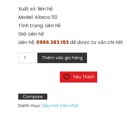
Xuất xứ: liên hệ
Model: Alteco 110
Tình trạng: Liên hệ
Giá: Liên hệ
Liên hệ:
0965.383.193
để được tư vấn chi tiết
Keo
Thêm vào giỏ hàng
dán
Alteco
Yêu Thích
110
số
lượng
Compare
Danh mục:
Dầu mỡ hóa chất