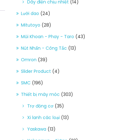
Dây điện chịu nhiệt
(14)
Lưỡi dao
(24)
Mitutoyo
(28)
Mũi Khoan - Phay - Taro
(43)
Nút Nhấn - Công Tắc
(13)
Omron
(39)
Slider Product
(4)
SMC
(196)
Thiết bị máy móc
(303)
Trợ động cơ
(35)
Xi lanh các loại
(13)
Yaskawa
(13)