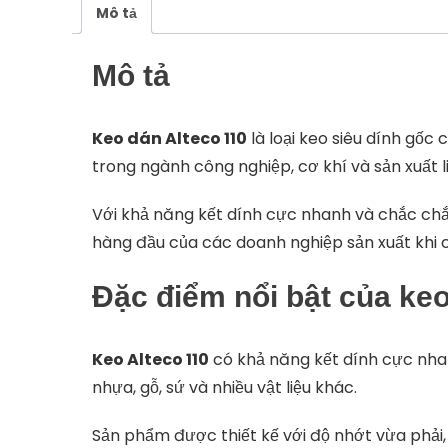
Mô tả
Mô tả
Keo
dán
Alteco
110
là
loại
keo
siêu
dính
gốc
c
trong
ngành
công
nghiệp,
cơ
khí
và
sản
xuất
Với
khả
năng
kết
dính
cực
nhanh
và
chắc
ch
hàng
đầu
của
các
doanh
nghiệp
sản
xuất
khi
Đặc
điểm
nổi
bật
của
ke
Keo
Alteco
110
có
khả
năng
kết
dính
cực
nh
nhựa,
gỗ,
sứ
và
nhiều
vật
liệu
khác.
Sản
phẩm
được
thiết
kế
với
độ
nhớt
vừa
phải