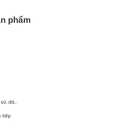
ản
phẩm
,
sứ,
đá…
c
tiếp