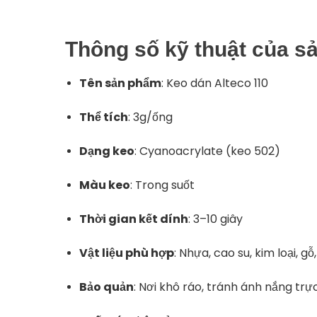
Thông
số
kỹ
thuật
của
s
Tên
sản
phẩm
:
Keo
dán
Alteco
110
Thể
tích
:
3g/
ống
Dạng
keo
:
Cyanoacrylate (
keo
502)
Màu
keo
:
Trong
suốt
Thời
gian
kết
dính
:
3–
10
giây
Vật
liệu
phù
hợp
:
Nhựa,
cao
su,
kim
loại,
gỗ
Bảo
quản
:
Nơi
khô
ráo,
tránh
ánh
nắng
trự