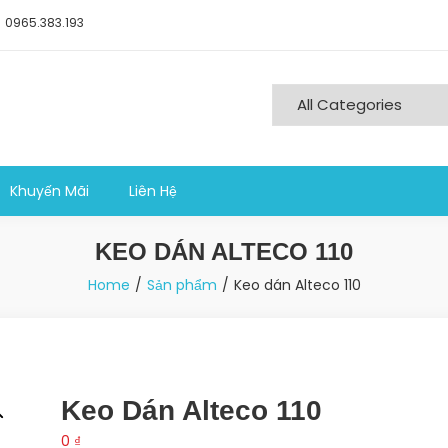
0965.383.193
ng nghiệp sản xuất
Khuyến Mãi
Liên Hệ
KEO DÁN ALTECO 110
Home
Sản phẩm
Keo dán Alteco 110
Keo Dán Alteco 110
0
₫