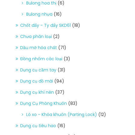
Bulong hoa thị
(6)
Bulong nhựa
(16)
Chốt đẩy - Ty đẩy SKD61
(18)
Chưa phân loại
(2)
Dầu mỡ hóa chất
(71)
Đồng nhôm các loại
(3)
Dụng cụ cầm tay
(31)
Dụng cụ đồ mài
(94)
Dụng cụ khí nén
(37)
Dụng Cụ Phòng Khuôn
(83)
Lò xo - Khóa khuôn (Parting Lock)
(12)
Dụng cụ tiêu hao
(16)