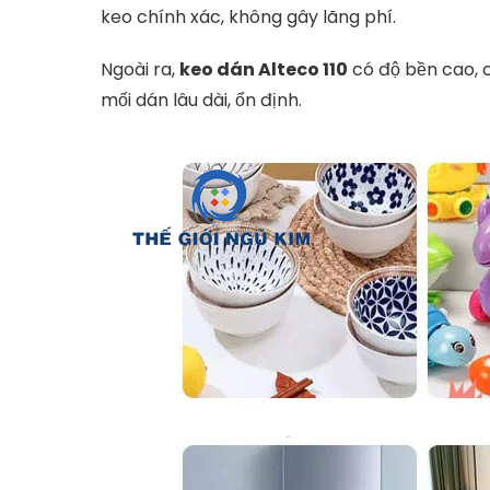
keo
chính
xác,
không
gây
lãng
phí.
Ngoài
ra,
keo
dán
Alteco
110
có
độ
bền
cao,
mối
dán
lâu
dài,
ổn
định.