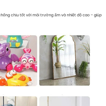
chống
chịu
tốt
với
môi
trường
ẩm
và
nhiệt
độ
cao –
giúp