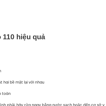
o
110
hiệu
quả
n
ặt
hai
bề
mặt
lại
với
nhau
n
toàn
ính
phải,
hãy
rửa
ngay
bằng
nước
sạch
hoặc
đến
cơ
sở
y