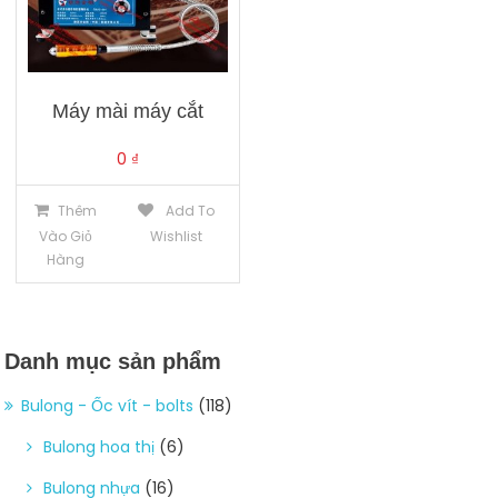
Máy mài máy cắt
0
₫
Thêm
Add To
Vào Giỏ
Wishlist
Hàng
Danh mục sản phẩm
Bulong - Ốc vít - bolts
(118)
Bulong hoa thị
(6)
Bulong nhựa
(16)