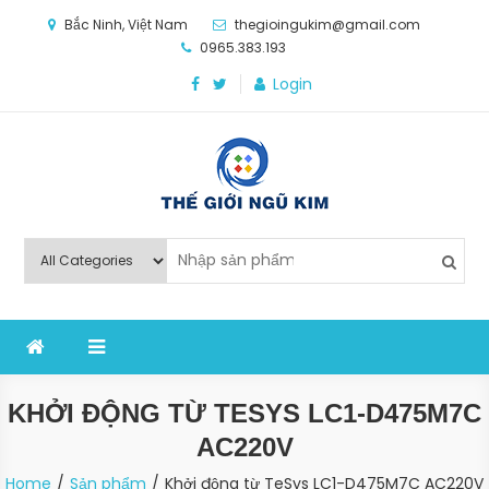
Skip
Bắc Ninh, Việt Nam
thegioingukim@gmail.com
to
0965.383.193
content
Login
Thế Giới Ngũ Kim
Chuyên các loại máy móc, thiết bị vật tư cho công
nghiệp sản xuất
KHỞI ĐỘNG TỪ TESYS LC1-D475M7C
AC220V
Home
Sản phẩm
Khởi động từ TeSys LC1-D475M7C AC220V