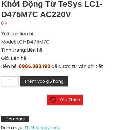
Khởi Động Từ TeSys LC1-
D475M7C AC220V
0
₫
Xuất xứ: liên hệ
Model: LC1-D475M7C
Tình trạng: Liên hệ
Giá: Liên hệ
Liên hệ:
0965.383.193
để được tư vấn chi tiết
Khởi
Thêm vào giỏ hàng
động
từ
Yêu Thích
TeSys
LC1-
D475M7C
Compare
AC220V
Danh mục:
Thiết bị máy móc