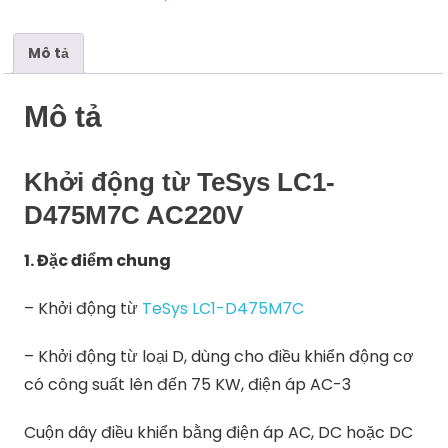
số
lượng
Mô tả
Mô tả
Khởi động từ TeSys LC1-
D475M7C AC220V
1. Đặc điểm chung
– Khởi động từ
TeSys LC1-D475M7C
– Khởi động từ loại D, dùng cho điều khiển động cơ
có công suất lên đến 75 KW, điện áp AC-3
Cuộn dây điều khiển bằng điện áp AC, DC hoặc DC