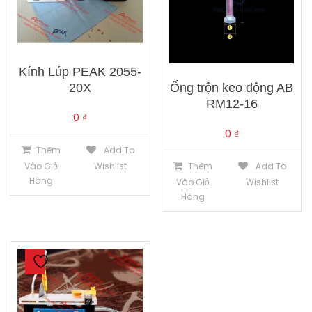
Kính Lúp PEAK 2055-
Ống trộn keo động AB
20X
RM12-16
0
₫
0
₫
Thêm
Add To
Thêm
Add To
Vào Giỏ
Wishlist
Hàng
Vào Giỏ
Wishlist
Hàng