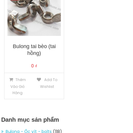
Bulong tai bèo (tai
hồng)
0
₫
Thêm
Add To
Vào Giỏ
Wishlist
Hàng
Danh mục sản phẩm
Bulong - Ốc vít - bolts
(118)