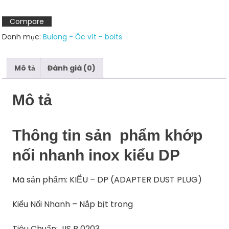
DP
inox
Compare
304
Danh mục:
Bulong - Ốc vít - bolts
số
lượng
Mô tả
Đánh giá (0)
Mô tả
Thông tin sản phẩm khớp
nối nhanh inox kiểu DP
Mã sản phẩm: KIỂU – DP (ADAPTER DUST PLUG)
Kiểu Nối Nhanh – Nắp bịt trong
Tiêu Chuẩn: JIS B 0203