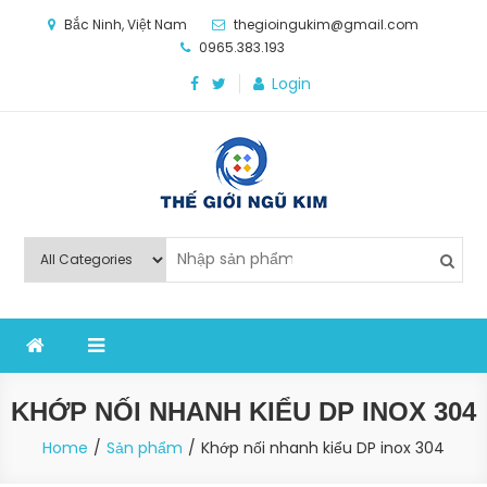
Skip
Bắc Ninh, Việt Nam
thegioingukim@gmail.com
to
0965.383.193
content
Login
Thế Giới Ngũ Kim
Chuyên các loại máy móc, thiết bị vật tư cho công
nghiệp sản xuất
KHỚP NỐI NHANH KIỂU DP INOX 304
Home
Sản phẩm
Khớp nối nhanh kiểu DP inox 304