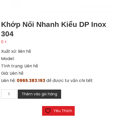
Khớp Nối Nhanh Kiểu DP Inox
304
0
₫
Xuất xứ: liên hệ
Model:
Tình trạng: Liên hệ
Giá: Liên hệ
Liên hệ:
0965.383.193
để được tư vấn chi tiết
Khớp
Thêm vào giỏ hàng
nối
nhanh
Yêu Thích
kiểu