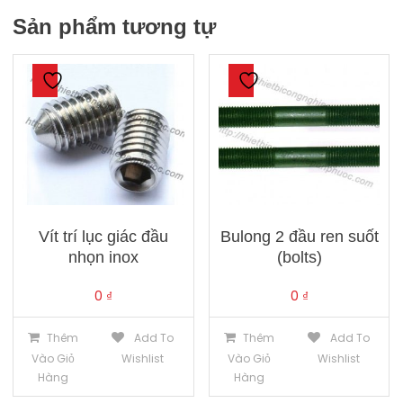
Sản phẩm tương tự
Vít trí lục giác đầu
Bulong 2 đầu ren suốt
nhọn inox
(bolts)
0
₫
0
₫
Thêm
Add To
Thêm
Add To
Vào Giỏ
Wishlist
Vào Giỏ
Wishlist
Hàng
Hàng