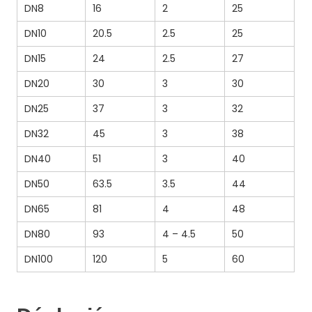
DN8
16
2
25
DN10
20.5
2.5
25
DN15
24
2.5
27
DN20
30
3
30
DN25
37
3
32
DN32
45
3
38
DN40
51
3
40
DN50
63.5
3.5
44
DN65
81
4
48
DN80
93
4 – 4.5
50
DN100
120
5
60