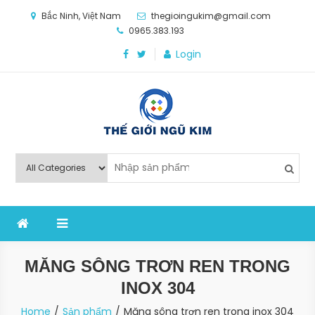
Skip
Bắc Ninh, Việt Nam
thegioingukim@gmail.com
to
0965.383.193
content
Login
Thế Giới Ngũ Kim
Chuyên các loại máy móc, thiết bị vật tư cho công
nghiệp sản xuất
MĂNG SÔNG TRƠN REN TRONG
INOX 304
Home
Sản phẩm
Măng sông trơn ren trong inox 304