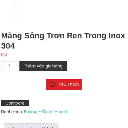
Măng Sông Trơn Ren Trong Inox
304
0
₫
Măng
Thêm vào giỏ hàng
sông
trơn
Yêu Thích
ren
trong
inox
Compare
304
Danh mục:
Bulong - Ốc vít - bolts
số
lượng