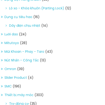
Lò xo - Khóa khuôn (Parting Lock)
(12)
Dụng cụ tiêu hao
(16)
Dây điện chịu nhiệt
(14)
Lưỡi dao
(24)
Mitutoyo
(28)
Mũi Khoan - Phay - Taro
(43)
Nút Nhấn - Công Tắc
(13)
Omron
(39)
Slider Product
(4)
SMC
(196)
Thiết bị máy móc
(303)
Trợ động cơ
(35)