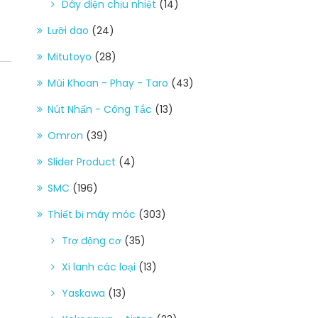
Dây điện chịu nhiệt
(14)
Lưỡi dao
(24)
Mitutoyo
(28)
Mũi Khoan - Phay - Taro
(43)
Nút Nhấn - Công Tắc
(13)
Omron
(39)
Slider Product
(4)
SMC
(196)
Thiết bị máy móc
(303)
Trợ động cơ
(35)
Xi lanh các loại
(13)
Yaskawa
(13)