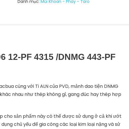
Danh mục:
Mũi Khoan - Phay - Taro
4315
/DNMG
443-
PF
4315
số
lượng
6 12-PF 4315 /DNMG 443-PF
acbua cùng với Ti ALN của PVD, mảnh dao tiện DNMG
ệu khác nhau như thép không gỉ, gang đúc hay thép hợp
iúp cho sản phẩm này có thể được sử dụng ở cả khi ướt
ụng chủ yếu để gia công các loại kim loại nặng và sử