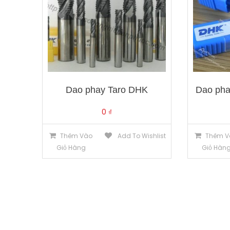
Dao phay Taro DHK
Dao ph
0
₫
Thêm Vào
Add To Wishlist
Thêm V
Giỏ Hàng
Giỏ Hàn