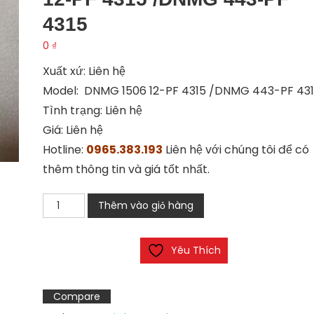
4315
0
₫
Xuất xứ: Liên hệ
Model: DNMG 1506 12-PF 4315 /DNMG 443-PF 43
Tình trạng: Liên hệ
Giá: Liên hệ
Hotline:
0965.383.193
Liên hệ với chúng tôi để có
thêm thông tin và giá tốt nhất.
Mảnh
Thêm vào giỏ hàng
dao
tiện
Yêu Thích
DNMG
1506
12-
Compare
PF