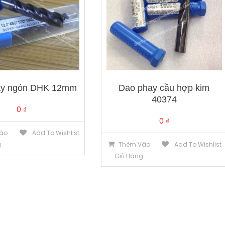
ay ngón DHK 12mm
Dao phay cầu hợp kim
40374
0
₫
0
₫
ào
Add To Wishlist
g
Thêm Vào
Add To Wishlist
Giỏ Hàng