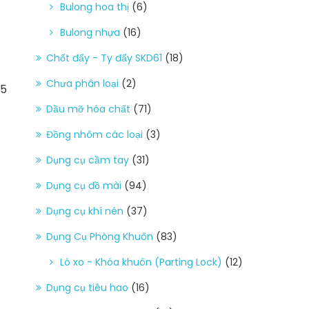
Bulong hoa thị
(6)
Bulong nhựa
(16)
Chốt đẩy - Ty đẩy SKD61
(18)
Chưa phân loại
(2)
15
Dầu mỡ hóa chất
(71)
Đồng nhôm các loại
(3)
Dụng cụ cầm tay
(31)
Dụng cụ đồ mài
(94)
Dụng cụ khí nén
(37)
Dụng Cụ Phòng Khuôn
(83)
Lò xo - Khóa khuôn (Parting Lock)
(12)
Dụng cụ tiêu hao
(16)