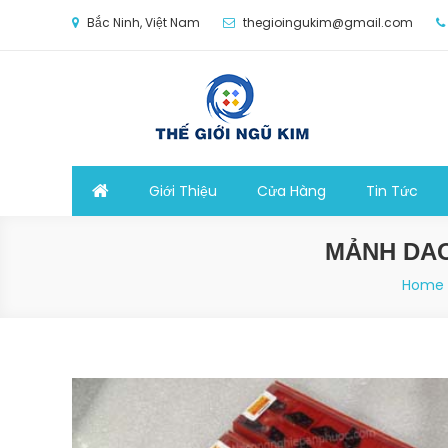
Skip
Bắc Ninh, Việt Nam
thegioingukim@gmail.com
to
content
Thế Giới Ngũ Kim
Chuyên các loại máy móc, thiết bị vật tư cho cô
Giới Thiệu
Cửa Hàng
Tin Tức
MẢNH DAO 
Home