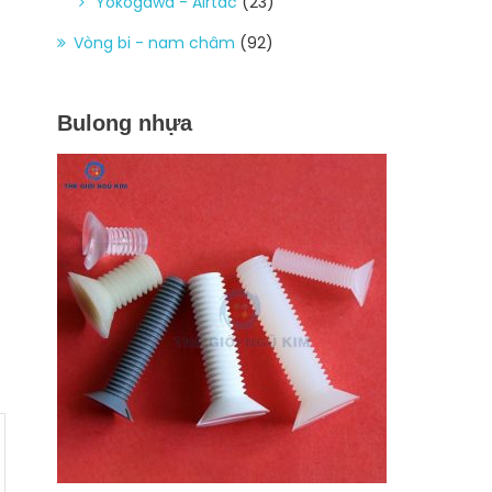
Yokogawa - Airtac
(23)
Vòng bi - nam châm
(92)
Bulong nhựa