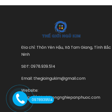
Địa chỉ: Thôn Yên Hậu, Xã Tam Giang, Tình Bắc
Ninh
SĐT: 0978.939.514
Email: thegioingukim@gmail.com
Website:
https://thietbicongnghiepanphuoc.com
0978939514