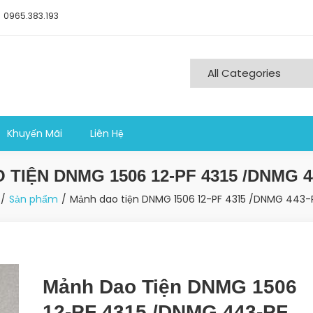
0965.383.193
ng nghiệp sản xuất
Khuyến Mãi
Liên Hệ
TIỆN DNMG 1506 12-PF 4315 /DNMG 4
Sản phẩm
Mảnh dao tiện DNMG 1506 12-PF 4315 /DNMG 443-
Mảnh Dao Tiện DNMG 1506
12-PF 4315 /DNMG 443-PF