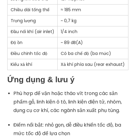
Chiều dài tổng thể
≈ 185 mm
Trọng lượng
~ 0,7 kg
Đầu nối khí (air inlet)
1/4 inch
Độ ồn
~ 89 dB(A)
Điều chỉnh tốc độ
Có ba chế độ (ba mức)
Kiểu xả khí
Xả khí phía sau (rear exhaust)
Ứng dụng & lưu ý
Phù hợp để vặn hoặc tháo vít trong các sản
phẩm gỗ, linh kiện ô tô, linh kiện điện tử, nhôm,
dụng cụ cơ khí, các ngành sản xuất phụ tùng.
Điểm nổi bật: nhỏ gọn, dễ điều khiển tốc độ, ba
mức tốc độ để lựa chọn