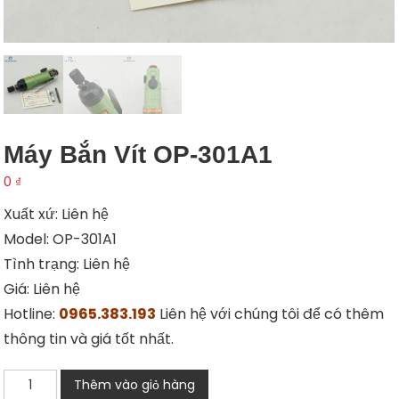
Máy Bắn Vít OP-301A1
0
₫
Xuất xứ: Liên hệ
Model: OP-301A1
Tình trạng: Liên hệ
Giá: Liên hệ
Hotline:
0965.383.193
Liên hệ với chúng tôi để có thêm
thông tin và giá tốt nhất.
Máy
Thêm vào giỏ hàng