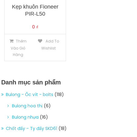
Kẹp khuôn Fioneer
PIR-L50
0
₫
Thêm
Add To
Vào Giỏ
Wishlist
Hàng
Danh mục sản phẩm
Bulong - Ốc vít - bolts
(118)
Bulong hoa thị
(6)
Bulong nhựa
(16)
Chốt đẩy - Ty đẩy SKD61
(18)