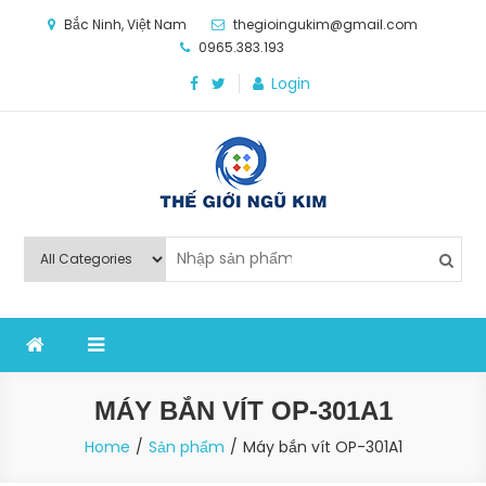
Skip
Bắc Ninh, Việt Nam
thegioingukim@gmail.com
to
0965.383.193
content
Login
Thế Giới Ngũ Kim
Chuyên các loại máy móc, thiết bị vật tư cho công
nghiệp sản xuất
MÁY BẮN VÍT OP-301A1
Home
Sản phẩm
Máy bắn vít OP-301A1