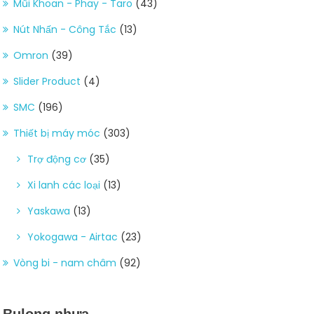
Mũi Khoan - Phay - Taro
(43)
Nút Nhấn - Công Tắc
(13)
Omron
(39)
Slider Product
(4)
SMC
(196)
Thiết bị máy móc
(303)
Trợ động cơ
(35)
Xi lanh các loại
(13)
Yaskawa
(13)
Yokogawa - Airtac
(23)
Vòng bi - nam châm
(92)
Bulong nhựa