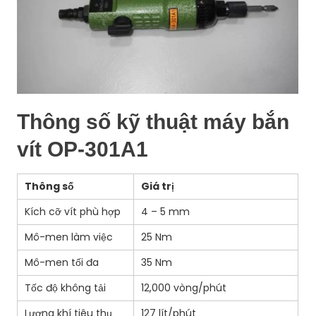
Thông số kỹ thuật máy bắn
vít OP-301A1
Thông số
Giá trị
Kích cỡ vít phù hợp
4 – 5 mm
Mô-men làm việc
25 Nm
Mô-men tối đa
35 Nm
Tốc độ không tải
12,000 vòng/phút
Lượng khí tiêu thụ
127 lít/phút