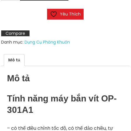
bắn
vít
Yêu Thích
OP-
301A1
số
Compare
lượng
Danh mục:
Dụng Cụ Phòng Khuôn
Mô tả
Mô tả
Tính năng máy bắn vít OP-
301A1
– có thể điều chỉnh tốc độ, có thể đảo chiều, tự