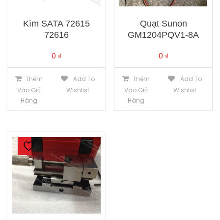
Kìm SATA 72615
Quạt Sunon
72616
GM1204PQV1-8A
0
₫
0
₫
Thêm
Add To
Thêm
Add To
Vào Giỏ
Wishlist
Vào Giỏ
Wishlist
Hàng
Hàng