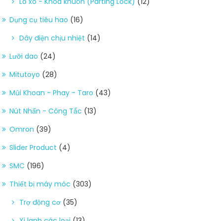
Lò xo - Khóa khuôn (Parting Lock)
(12)
Dụng cụ tiêu hao
(16)
Dây điện chịu nhiệt
(14)
Lưỡi dao
(24)
Mitutoyo
(28)
Mũi Khoan - Phay - Taro
(43)
Nút Nhấn - Công Tắc
(13)
Omron
(39)
Slider Product
(4)
SMC
(196)
Thiết bị máy móc
(303)
Trợ động cơ
(35)
Xi lanh các loại
(13)