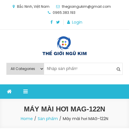
Skip
Bắc Ninh, Việt Nam
thegioingukim@gmail.com
to
0965.383.193
content
Login
Thế Giới Ngũ Kim
Chuyên các loại máy móc, thiết bị vật tư cho công
nghiệp sản xuất
MÁY MÀI HƠI MAG-122N
Home
Sản phẩm
Máy mài hơi MAG-122N