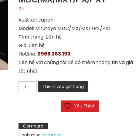
0
₫
Xuất xứ: Japan
Model: Mitutoyo MDC/MX/MXT/PX/PXT
Tình trạng: Liên hệ
Giá: Liên hệ
Hotline:
0965.383.193
Liên hệ với chúng tôi để có thêm thông tin và giá
tốt nhất.
Mitutoyo
Thêm vào giỏ hàng
MDC/MX/MXT/PX/PXT
số
Yêu Thích
lượng
Compare
Danh mục:
Mitutoyo