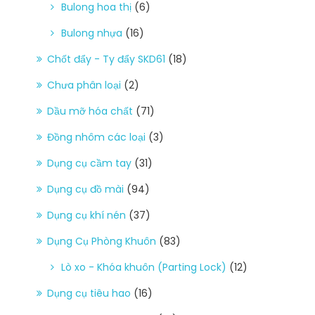
Bulong hoa thị
(6)
Bulong nhựa
(16)
Chốt đẩy - Ty đẩy SKD61
(18)
Chưa phân loại
(2)
Dầu mỡ hóa chất
(71)
Đồng nhôm các loại
(3)
Dụng cụ cầm tay
(31)
Dụng cụ đồ mài
(94)
Dụng cụ khí nén
(37)
Dụng Cụ Phòng Khuôn
(83)
Lò xo - Khóa khuôn (Parting Lock)
(12)
Dụng cụ tiêu hao
(16)