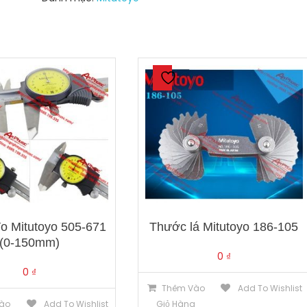
o Mitutoyo 505-671
Thước lá Mitutoyo 186-105
(0-150mm)
0
₫
0
₫
Thêm Vào
Add To Wishlist
ào
Add To Wishlist
Giỏ Hàng