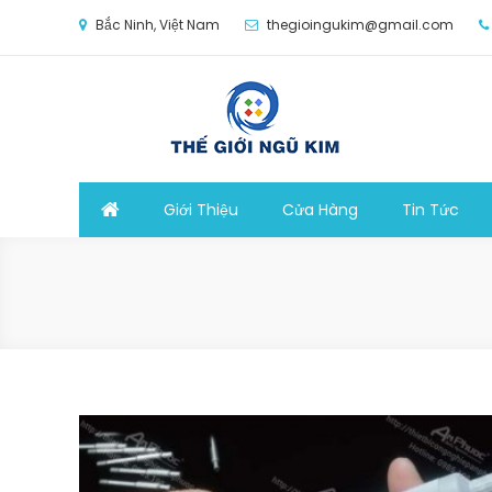
Skip
Bắc Ninh, Việt Nam
thegioingukim@gmail.com
to
content
Thế Giới Ngũ Kim
Chuyên các loại máy móc, thiết bị vật tư cho cô
Giới Thiệu
Cửa Hàng
Tin Tức