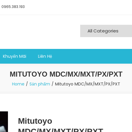
0965.383.193
ng nghiệp sản xuất
Khuyến Mãi
Liên Hệ
MITUTOYO MDC/MX/MXT/PX/PXT
Home
Sản phẩm
Mitutoyo MDC/MX/MXT/PX/PXT
Mitutoyo
MDC/MX/MXT/PX/PXT