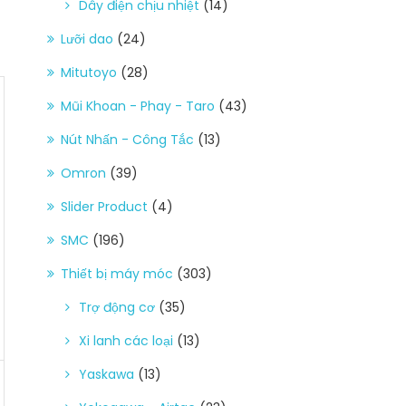
Dây điện chịu nhiệt
(14)
Lưỡi dao
(24)
Mitutoyo
(28)
Mũi Khoan - Phay - Taro
(43)
Nút Nhấn - Công Tắc
(13)
Omron
(39)
Slider Product
(4)
SMC
(196)
Thiết bị máy móc
(303)
Trợ động cơ
(35)
Xi lanh các loại
(13)
Yaskawa
(13)