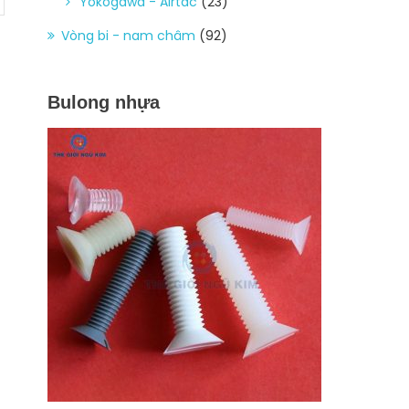
Yokogawa - Airtac
(23)
Vòng bi - nam châm
(92)
Bulong nhựa