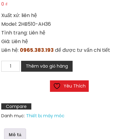
0
₫
Xuất xứ: liên hệ
Model: 2HB510-AH36
Tình trạng: Liên hệ
Giá: Liên hệ
Liên hệ:
0965.383.193
để được tư vấn chi tiết
Motor
Thêm vào giỏ hàng
2HB510-
AH36
Yêu Thích
số
lượng
Compare
Danh mục:
Thiết bị máy móc
Mô tả