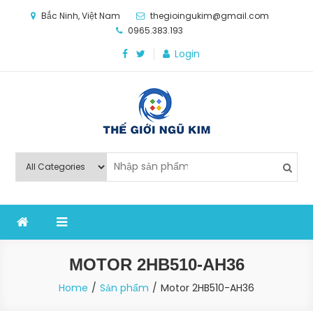
Skip
Bắc Ninh, Việt Nam
thegioingukim@gmail.com
to
0965.383.193
content
Login
Thế Giới Ngũ Kim
Chuyên các loại máy móc, thiết bị vật tư cho công
nghiệp sản xuất
MOTOR 2HB510-AH36
Home
Sản phẩm
Motor 2HB510-AH36