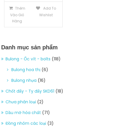
Thêm
Add To
Vào Giỏ
Wishlist
Hàng
Danh mục sản phẩm
Bulong - Ốc vít - bolts
(118)
Bulong hoa thị
(6)
Bulong nhựa
(16)
Chốt đẩy - Ty đẩy SKD61
(18)
Chưa phân loại
(2)
Dầu mỡ hóa chất
(71)
Đồng nhôm các loại
(3)