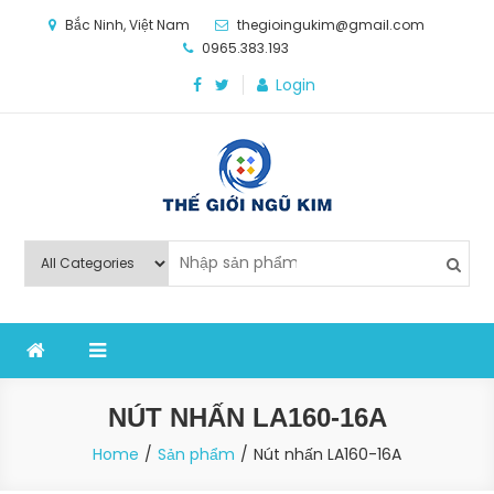
Skip
Bắc Ninh, Việt Nam
thegioingukim@gmail.com
to
0965.383.193
content
Login
Thế Giới Ngũ Kim
Chuyên các loại máy móc, thiết bị vật tư cho công
nghiệp sản xuất
NÚT NHẤN LA160-16A
Home
Sản phẩm
Nút nhấn LA160-16A