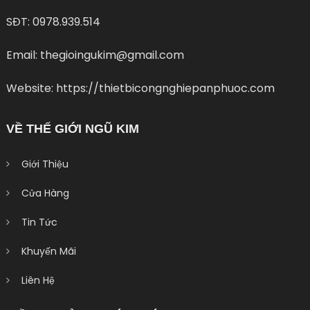
SĐT: 0978.939.514
Email: thegioingukim@gmail.com
Website: https://thietbicongnghiepanphuoc.com
VỀ THẾ GIỚI NGŨ KIM
Giới Thiệu
Cửa Hàng
Tin Tức
Khuyến Mãi
Liên Hệ