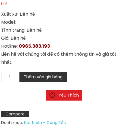
0
₫
Xuất xứ: Liên hệ
Model:
Tình trạng: Liên hệ
Giá: Liên hệ
Hotline:
0965.383.193
Liên hệ với chúng tôi để có thêm thông tin và giá tốt
nhất.
Nút
Thêm vào giỏ hàng
nhấn
LA160-
Yêu Thích
16A
số
lượng
Compare
Danh mục:
Nút Nhấn - Công Tắc