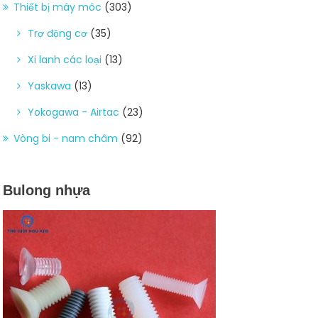
Thiết bị máy móc
(303)
Trợ động cơ
(35)
Xi lanh các loại
(13)
Yaskawa
(13)
Yokogawa - Airtac
(23)
Vòng bi - nam châm
(92)
Bulong nhựa