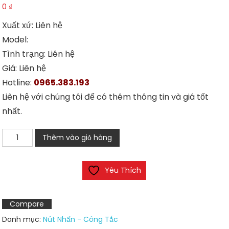
0
₫
Xuất xứ: Liên hệ
Model:
Tình trạng: Liên hệ
Giá: Liên hệ
Hotline:
0965.383.193
Liên hệ với chúng tôi để có thêm thông tin và giá tốt
nhất.
Nút
Thêm vào giỏ hàng
nhấn
YW1B-
Yêu Thích
N1E01R
số
lượng
Compare
Danh mục:
Nút Nhấn - Công Tắc