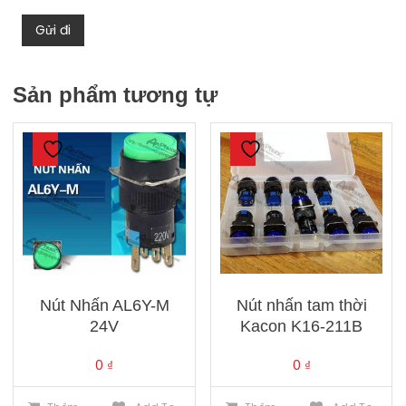
Sản phẩm tương tự
Nút Nhấn AL6Y-M
Nút nhấn tam thời
24V
Kacon K16-211B
0
₫
0
₫