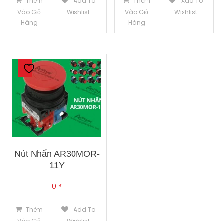
Thêm
Add To
Thêm
Add To
Vào Giỏ
Wishlist
Vào Giỏ
Wishlist
Hàng
Hàng
Nút Nhấn AR30MOR-
11Y
0
₫
Thêm
Add To
Vào Giỏ
Wishlist