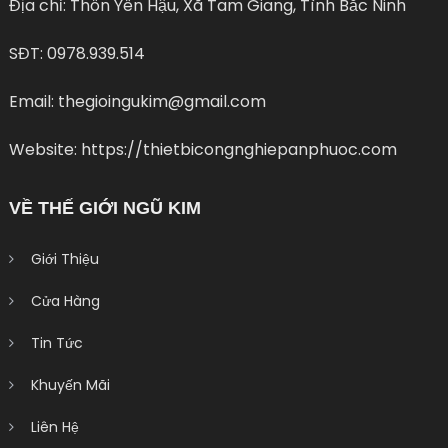
Địa chỉ: Thôn Yên Hậu, Xã Tam Giang, Tình Bắc Ninh
SĐT: 0978.939.514
Email: thegioingukim@gmail.com
Website: https://thietbicongnghiepanphuoc.com
VỀ THẾ GIỚI NGŨ KIM
Giới Thiệu
Cửa Hàng
Tin Tức
Khuyến Mãi
Liên Hệ