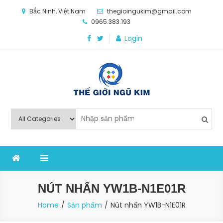
Skip
Bắc Ninh, Việt Nam
thegioingukim@gmail.com
to
0965.383.193
content
Login
Thế Giới Ngũ Kim
Chuyên các loại máy móc, thiết bị vật tư cho công
nghiệp sản xuất
NÚT NHẤN YW1B-N1E01R
Home
Sản phẩm
Nút nhấn YW1B-N1E01R