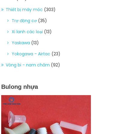
Thiết bị máy móc
(303)
Trợ động cơ
(35)
Xi lanh các loại
(13)
Yaskawa
(13)
Yokogawa - Airtac
(23)
Vòng bi - nam châm
(92)
Bulong nhựa