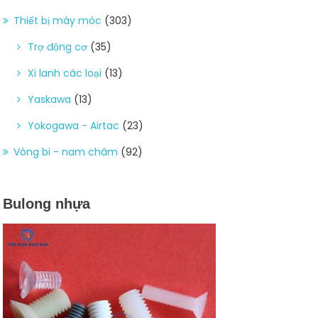
Thiết bị máy móc
(303)
Trợ động cơ
(35)
Xi lanh các loại
(13)
Yaskawa
(13)
Yokogawa - Airtac
(23)
Vòng bi - nam châm
(92)
Bulong nhựa