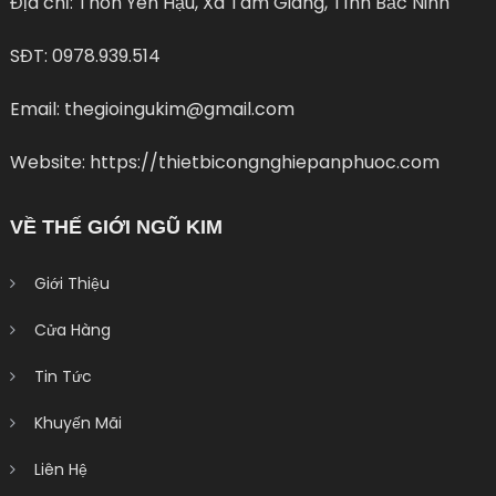
Địa chỉ: Thôn Yên Hậu, Xã Tam Giang, Tình Bắc Ninh
SĐT: 0978.939.514
Email: thegioingukim@gmail.com
Website: https://thietbicongnghiepanphuoc.com
VỀ THẾ GIỚI NGŨ KIM
Giới Thiệu
Cửa Hàng
Tin Tức
Khuyến Mãi
Liên Hệ