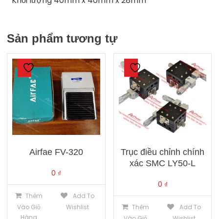
Khối lượng 40mm x 40mm x 28mm
Sản phẩm tương tự
Airfae FV-320
Trục điều chỉnh chính
xác SMC LY50-L
0
₫
0
₫
Thêm
Add To
Vào Giỏ
Wishlist
Thêm
Add To
Hàng
Vào Giỏ
Wishlist