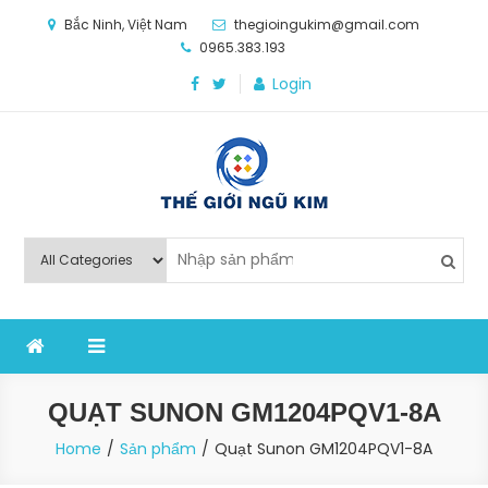
Skip
Bắc Ninh, Việt Nam
thegioingukim@gmail.com
to
0965.383.193
content
Login
Thế Giới Ngũ Kim
Chuyên các loại máy móc, thiết bị vật tư cho công
nghiệp sản xuất
QUẠT SUNON GM1204PQV1-8A
Home
Sản phẩm
Quạt Sunon GM1204PQV1-8A