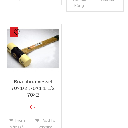
Hàng
Búa nhựa vessel
70×1/2 ,70×1 1 1/2
70×2
0
₫
Thêm
Add To
Vào Giỏ
Wishlist