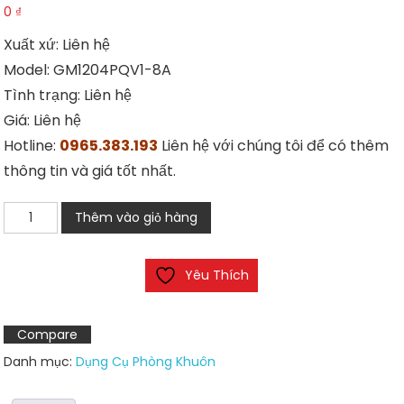
0
₫
Xuất xứ: Liên hệ
Model: GM1204PQV1-8A
Tình trạng: Liên hệ
Giá: Liên hệ
Hotline:
0965.383.193
Liên hệ với chúng tôi để có thêm
thông tin và giá tốt nhất.
Quạt
Thêm vào giỏ hàng
Sunon
GM1204PQV1-
Yêu Thích
8A
số
lượng
Compare
Danh mục:
Dụng Cụ Phòng Khuôn