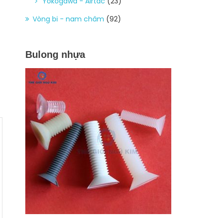
Yokogawa - Airtac
(23)
Vòng bi - nam châm
(92)
Bulong nhựa