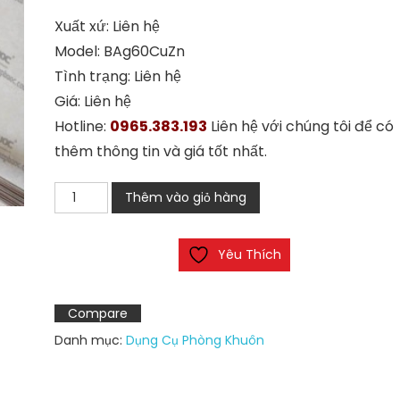
Xuất xứ: Liên hệ
Model: BAg60CuZn
Tình trạng: Liên hệ
Giá: Liên hệ
Hotline:
0965.383.193
Liên hệ với chúng tôi để có
thêm thông tin và giá tốt nhất.
Que
Thêm vào giỏ hàng
hàn
BAg60CuZn
Yêu Thích
số
lượng
Compare
Danh mục:
Dụng Cụ Phòng Khuôn