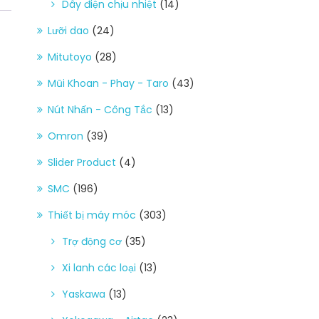
Dây điện chịu nhiệt
(14)
Lưỡi dao
(24)
Mitutoyo
(28)
Mũi Khoan - Phay - Taro
(43)
Nút Nhấn - Công Tắc
(13)
Omron
(39)
Slider Product
(4)
SMC
(196)
Thiết bị máy móc
(303)
Trợ động cơ
(35)
Xi lanh các loại
(13)
Yaskawa
(13)