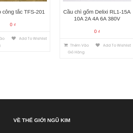
 công tắc TFS-201
Cầu chì gốm Delixi RL1-15A
10A 2A 4A 6A 380V
0
₫
0
₫
ào
Add To Wishlist
g
Thêm Vào
Add To Wishlist
Giỏ Hàng
VỀ THẾ GIỚI NGŨ KIM