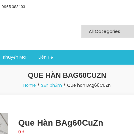
0965.383.193
ng nghiệp sản xuất
Khuyến Mãi
Liên Hệ
QUE HÀN BAG60CUZN
Home
Sản phẩm
Que hàn BAg60CuZn
Que Hàn BAg60CuZn
0
₫