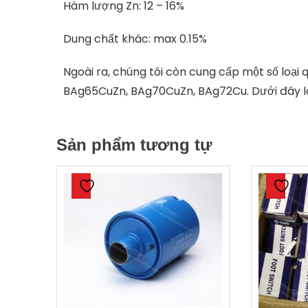
Hàm lượng Zn: 12 – 16%
Dung chất khác: max 0.15%
Ngoài ra, chúng tôi còn cung cấp một số loại q
BAg65CuZn, BAg70CuZn, BAg72Cu. Dưới đây là 
Sản phẩm tương tự