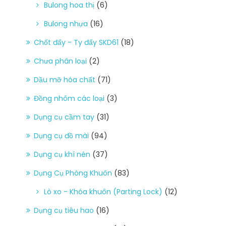
Bulong hoa thị
(6)
Bulong nhựa
(16)
Chốt đẩy - Ty đẩy SKD61
(18)
Chưa phân loại
(2)
Dầu mỡ hóa chất
(71)
Đồng nhôm các loại
(3)
Dụng cụ cầm tay
(31)
Dụng cụ đồ mài
(94)
Dụng cụ khí nén
(37)
Dụng Cụ Phòng Khuôn
(83)
Lò xo - Khóa khuôn (Parting Lock)
(12)
Dụng cụ tiêu hao
(16)