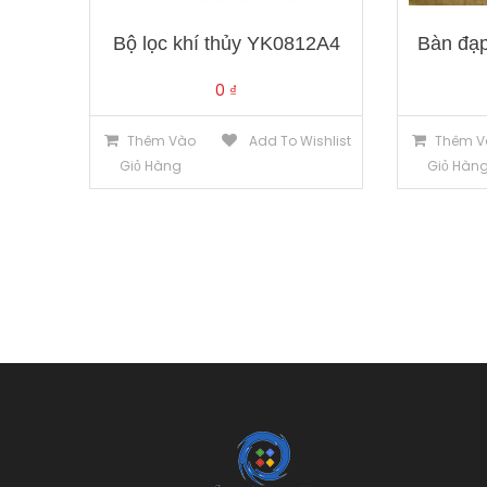
Bộ lọc khí thủy YK0812A4
Bàn đạp
0
₫
Thêm Vào
Add To Wishlist
Thêm V
Giỏ Hàng
Giỏ Hàn