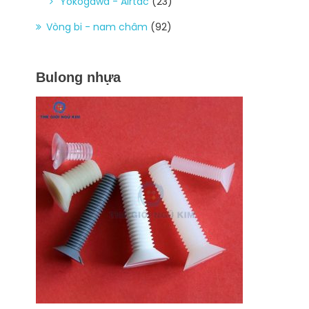
Yokogawa - Airtac
(23)
Vòng bi - nam châm
(92)
Bulong nhựa