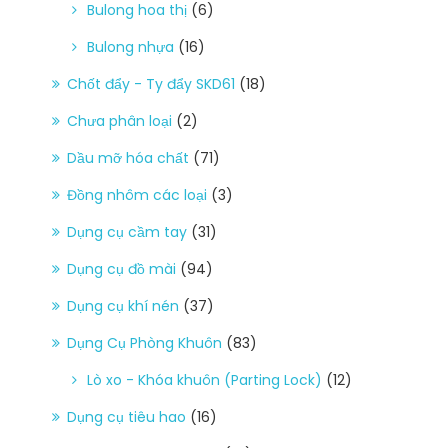
Bulong hoa thị
(6)
Bulong nhựa
(16)
Chốt đẩy - Ty đẩy SKD61
(18)
Chưa phân loại
(2)
Dầu mỡ hóa chất
(71)
Đồng nhôm các loại
(3)
Dụng cụ cầm tay
(31)
Dụng cụ đồ mài
(94)
Dụng cụ khí nén
(37)
Dụng Cụ Phòng Khuôn
(83)
Lò xo - Khóa khuôn (Parting Lock)
(12)
Dụng cụ tiêu hao
(16)