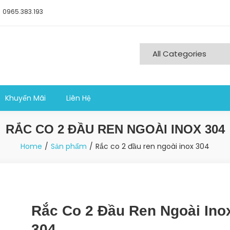
0965.383.193
ng nghiệp sản xuất
Khuyến Mãi
Liên Hệ
RẮC CO 2 ĐẦU REN NGOÀI INOX 304
Home
Sản phẩm
Rắc co 2 đầu ren ngoài inox 304
Rắc Co 2 Đầu Ren Ngoài Ino
304