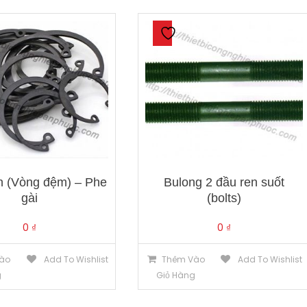
n (Vòng đệm) – Phe
Bulong 2 đầu ren suốt
gài
(bolts)
0
₫
0
₫
ào
Add To Wishlist
Thêm Vào
Add To Wishlist
g
Giỏ Hàng