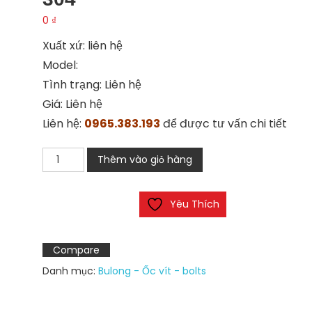
0
₫
Xuất xứ: liên hệ
Model:
Tình trạng: Liên hệ
Giá: Liên hệ
Liên hệ:
0965.383.193
để được tư vấn chi tiết
Rắc
Thêm vào giỏ hàng
co
2
Yêu Thích
đầu
ren
ngoài
Compare
inox
Danh mục:
Bulong - Ốc vít - bolts
304
số
lượng