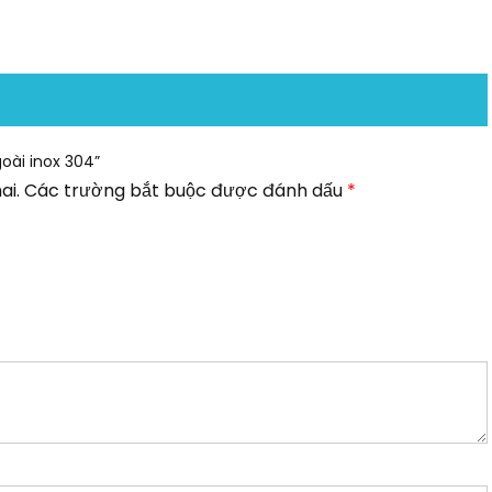
goài inox 304”
ai.
Các trường bắt buộc được đánh dấu
*