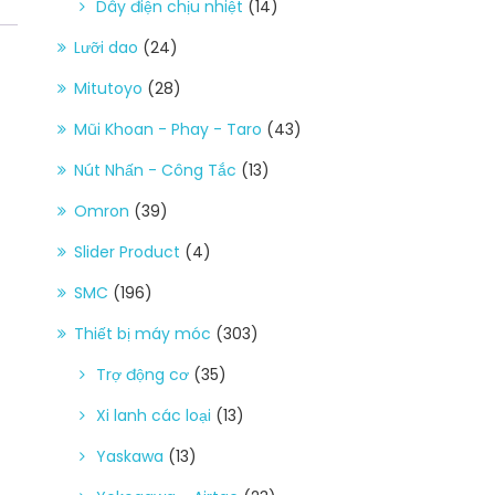
Dây điện chịu nhiệt
(14)
Lưỡi dao
(24)
Mitutoyo
(28)
Mũi Khoan - Phay - Taro
(43)
Nút Nhấn - Công Tắc
(13)
Omron
(39)
Slider Product
(4)
SMC
(196)
Thiết bị máy móc
(303)
Trợ động cơ
(35)
Xi lanh các loại
(13)
Yaskawa
(13)