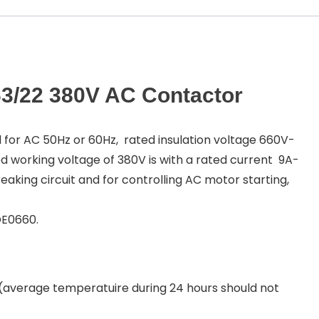
63/22 380V AC Contactor
 for AC 50Hz or 60Hz, rated insulation voltage 660V-
 working voltage of 380V is with a rated current 9A-
aking circuit and for controlling AC motor starting,
DE0660.
average temperatuire during 24 hours should not