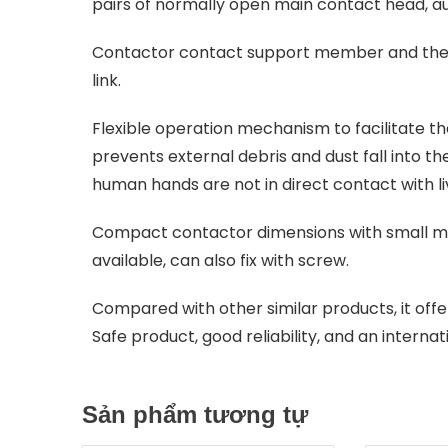
pairs of normally open main contact head, au
Contactor contact support member and the a
link.
Flexible operation mechanism to facilitate t
prevents external debris and dust fall into t
human hands are not in direct contact with li
Compact contactor dimensions with small mou
available, can also fix with screw.
Compared with other similar products, it off
Safe product, good reliability, and an intern
Sản phẩm tương tự