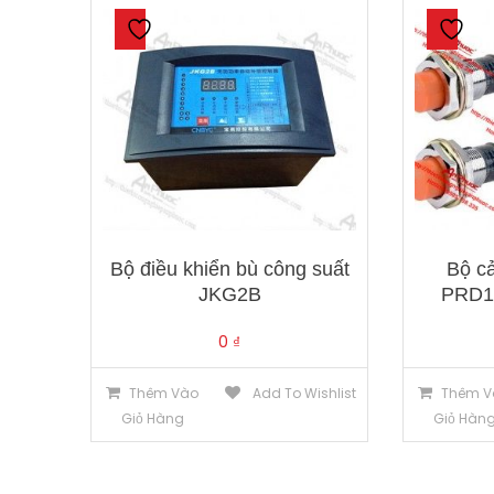
Bộ điều khiển bù công suất
Bộ c
JKG2B
PRD1
0
₫
Thêm Vào
Add To Wishlist
Thêm V
Giỏ Hàng
Giỏ Hàn