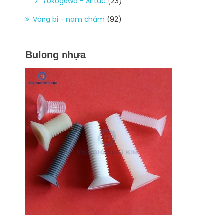
Yokogawa - Airtac
(23)
Vòng bi - nam châm
(92)
Bulong nhựa