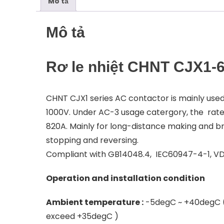
Mô tả
Mô tả
Rơ le nhiệt CHNT CJX1-
CHNT CJX1 series AC contactor is mainly used
1000V. Under AC-3 usage catergory, the rated
820A. Mainly for long-distance making and bre
stopping and reversing.
Compliant with GB14048.4, IEC60947-4-1, V
Operation and installation condition
Ambient temperature :
-5degC ~ +40degC (
exceed +35degC )