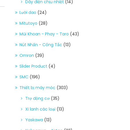
Dây điện chịu nhiệt
(14)
Lưỡi dao
(24)
Mitutoyo
(28)
Mũi Khoan - Phay - Taro
(43)
Nút Nhấn - Công Tắc
(13)
Omron
(39)
Slider Product
(4)
SMC
(196)
Thiết bị máy móc
(303)
Trợ động cơ
(35)
Xi lanh các loại
(13)
Yaskawa
(13)