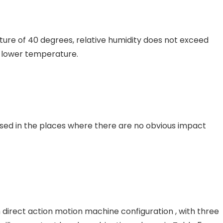
e of 40 degrees, relative humidity does not exceed
 a lower temperature.
sed in the places where there are no obvious impact
direct action motion machine configuration , with three