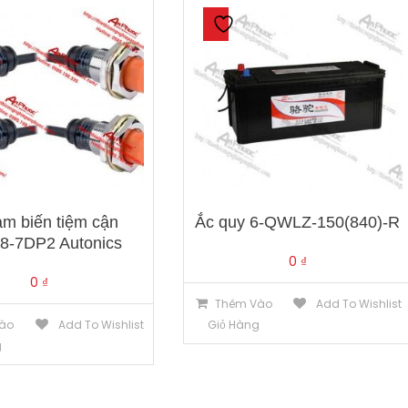
ảm biến tiệm cận
Ắc quy 6-QWLZ-150(840)-R
8-7DP2 Autonics
0
₫
0
₫
Thêm Vào
Add To Wishlist
ào
Add To Wishlist
Giỏ Hàng
g