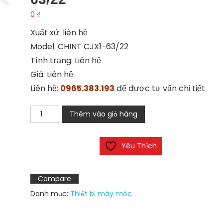
0
₫
Xuất xứ: liên hệ
Model: CHINT CJX1-63/22
Tình trạng: Liên hệ
Giá: Liên hệ
Liên hệ:
0965.383.193
để được tư vấn chi tiết
Rơ
Thêm vào giỏ hàng
le
nhiệt
Yêu Thích
CHINT
CJX1-
63/22
Compare
số
Danh mục:
Thiết bị máy móc
lượng