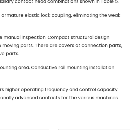
xiliary contact head combinations shown in Table 5.
rmature elastic lock coupling, eliminating the weak
he manual inspection. Compact structural design
he moving parts. There are covers at connection parts,
ve parts.
nting area. Conductive rail mounting installation
ers higher operating frequency and control capacity.
ationally advanced contacts for the various machines.