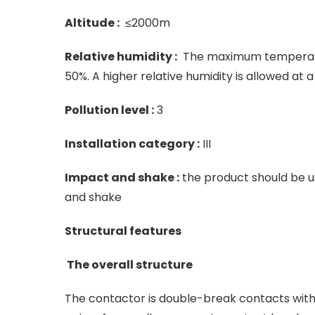
Altitude :
≤2000m
Relative humidity :
The maximum temperatur
50%. A higher relative humidity is allowed at
Pollution level :
3
Installation category :
III
Impact and shake :
the product should be u
and shake
Structural features
The overall structure
The contactor is double-break contacts with 