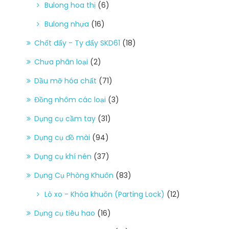
Bulong hoa thị
(6)
Bulong nhựa
(16)
Chốt đẩy - Ty đẩy SKD61
(18)
Chưa phân loại
(2)
Dầu mỡ hóa chất
(71)
Đồng nhôm các loại
(3)
Dụng cụ cầm tay
(31)
Dụng cụ đồ mài
(94)
Dụng cụ khí nén
(37)
Dụng Cụ Phòng Khuôn
(83)
Lò xo - Khóa khuôn (Parting Lock)
(12)
Dụng cụ tiêu hao
(16)