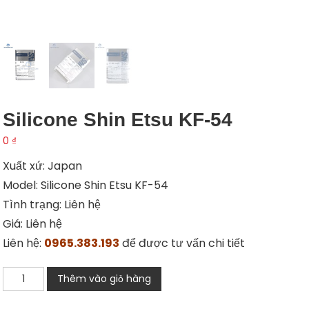
Silicone Shin Etsu KF-54
0
₫
Xuất xứ: Japan
Model: Silicone Shin Etsu KF-54
Tình trạng: Liên hệ
Giá: Liên hệ
Liên hệ:
0965.383.193
để được tư vấn chi tiết
Silicone
Thêm vào giỏ hàng
Shin
Etsu