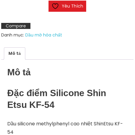
Yêu Thích
KF-
54
số
Compare
lượng
Danh mục:
Dầu mỡ hóa chất
Mô tả
Mô tả
Đặc điểm
Silicone Shin
Etsu KF-54
Dầu silicone methylphenyl cao nhiệt ShinEtsu KF-
54