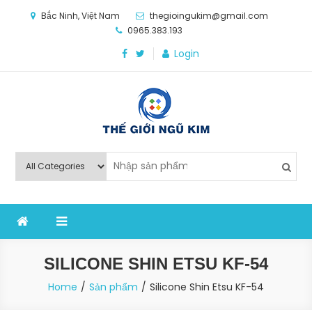
Skip
Bắc Ninh, Việt Nam
thegioingukim@gmail.com
to
0965.383.193
content
Login
Thế Giới Ngũ Kim
Chuyên các loại máy móc, thiết bị vật tư cho công
nghiệp sản xuất
SILICONE SHIN ETSU KF-54
Home
Sản phẩm
Silicone Shin Etsu KF-54