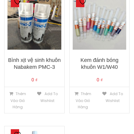
Bình xịt vệ sinh khuôn
Kem đánh bóng
Nabakem PMC-3
khuôn W1/W40
0
₫
0
₫
Thêm
Add To
Thêm
Add To
Vào Giỏ
Wishlist
Vào Giỏ
Wishlist
Hàng
Hàng