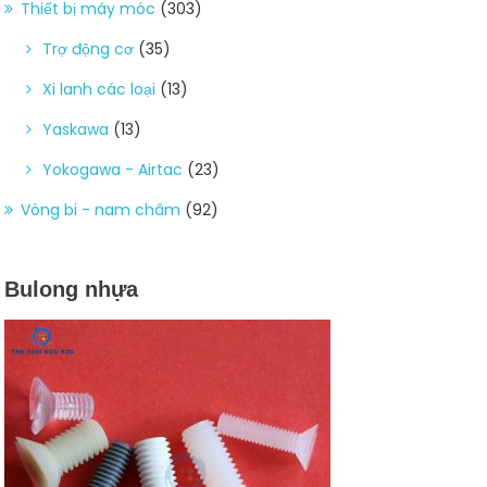
Thiết bị máy móc
(303)
Trợ động cơ
(35)
Xi lanh các loại
(13)
Yaskawa
(13)
Yokogawa - Airtac
(23)
Vòng bi - nam châm
(92)
Bulong nhựa