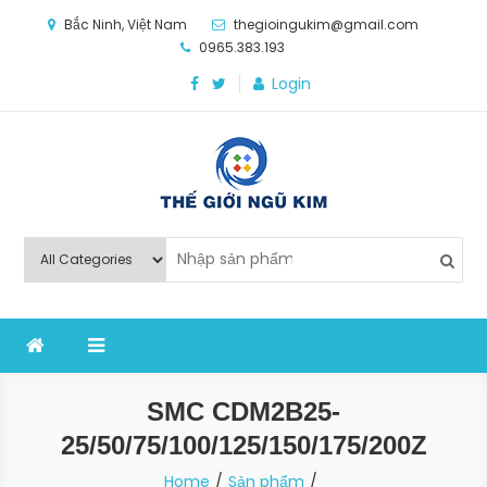
Skip
Bắc Ninh, Việt Nam
thegioingukim@gmail.com
to
0965.383.193
content
Login
Thế Giới Ngũ Kim
Chuyên các loại máy móc, thiết bị vật tư cho công
nghiệp sản xuất
SMC CDM2B25-
25/50/75/100/125/150/175/200Z
Home
Sản phẩm