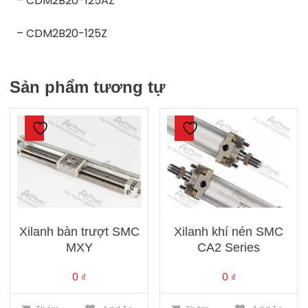
– CDM2B20-125AZ
– CDM2B20-125Z
Sản phẩm tương tự
Xilanh bàn trượt SMC
Xilanh khí nén SMC
MXY
CA2 Series
0
₫
0
₫