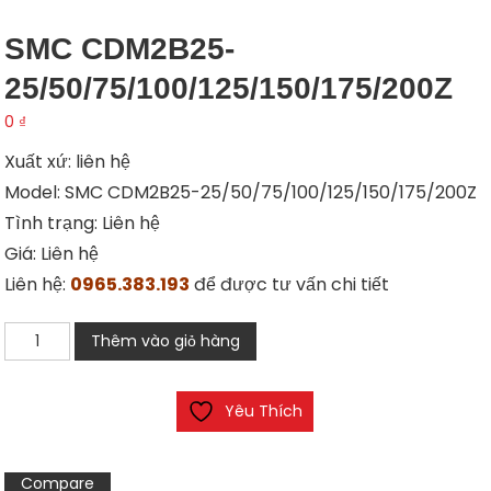
SMC CDM2B25-
25/50/75/100/125/150/175/200Z
0
₫
Xuất xứ: liên hệ
Model: SMC CDM2B25-25/50/75/100/125/150/175/200Z
Tình trạng: Liên hệ
Giá: Liên hệ
Liên hệ:
0965.383.193
để được tư vấn chi tiết
SMC
Thêm vào giỏ hàng
CDM2B25-
25/50/75/100/125/150/175/200Z
Yêu Thích
số
lượng
Compare