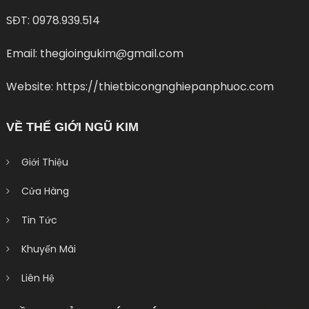
SĐT: 0978.939.514
Email: thegioingukim@gmail.com
Website: https://thietbicongnghiepanphuoc.com
VỀ THẾ GIỚI NGŨ KIM
Giới Thiệu
Cửa Hàng
Tin Tức
Khuyến Mãi
Liên Hệ