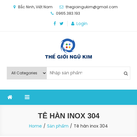
Skip
Bắc Ninh, Việt Nam
thegioingukim@gmail.com
to
0965.383.193
content
Login
Thế Giới Ngũ Kim
Chuyên các loại máy móc, thiết bị vật tư cho công
nghiệp sản xuất
TÊ HÀN INOX 304
Home
Sản phẩm
Tê hàn inox 304