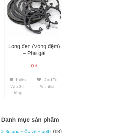
Long đen (Vòng đệm)
– Phe gài
0
₫
Thêm
Add To
Vào Giỏ
Wishlist
Hàng
Danh mục sản phẩm
Bulong - Ốc vít - bolts
(118)