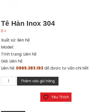
Tê Hàn Inox 304
0
₫
Xuất xứ: liên hệ
Model:
Tình trạng: Liên hệ
Giá: Liên hệ
Liên hệ:
0965.383.193
để được tư vấn chi tiết
Tê
Thêm vào giỏ hàng
hàn
inox
Yêu Thích
304
số
lượng