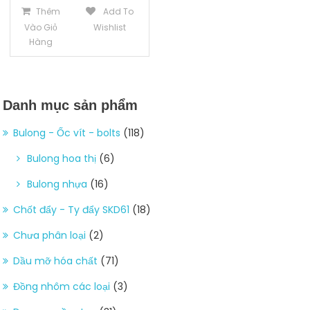
Thêm
Add To
Vào Giỏ
Wishlist
Hàng
Danh mục sản phẩm
Bulong - Ốc vít - bolts
(118)
Bulong hoa thị
(6)
Bulong nhựa
(16)
Chốt đẩy - Ty đẩy SKD61
(18)
Chưa phân loại
(2)
Dầu mỡ hóa chất
(71)
Đồng nhôm các loại
(3)