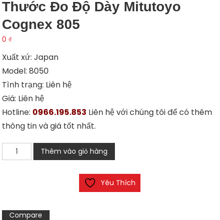
Thước Đo Độ Dày Mitutoyo
Cognex 805
0
₫
Xuất xứ: Japan
Model: 8050
Tình trạng: Liên hệ
Giá: Liên hệ
Hotline:
0966.195.853
Liên hệ với chúng tôi để có thêm
thông tin và giá tốt nhất.
Thước
Thêm vào giỏ hàng
đo
độ
Yêu Thích
dày
Mitutoyo
Cognex
Compare