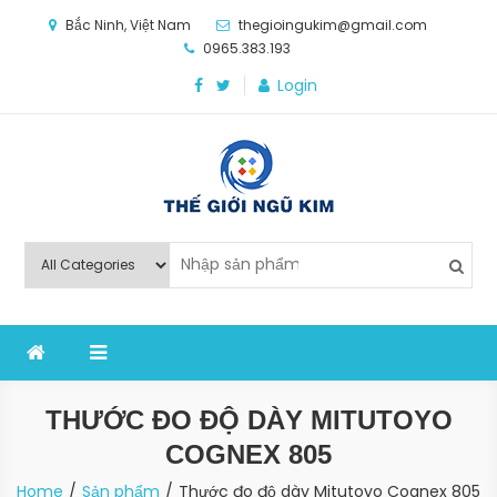
Skip
Bắc Ninh, Việt Nam
thegioingukim@gmail.com
to
0965.383.193
content
Login
Thế Giới Ngũ Kim
Chuyên các loại máy móc, thiết bị vật tư cho công
nghiệp sản xuất
THƯỚC ĐO ĐỘ DÀY MITUTOYO
COGNEX 805
Home
Sản phẩm
Thước đo độ dày Mitutoyo Cognex 805