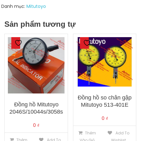
805
Danh mục:
Mitutoyo
số
lượng
Sản phẩm tương tự
Đồng hồ so chân gập
Đồng hồ Mitutoyo
Mitutoyo 513-401E
2046S/10044s/3058s
0
₫
0
₫
Thêm
Add To
Thêm
Add To
Vào Giỏ
Wishlist