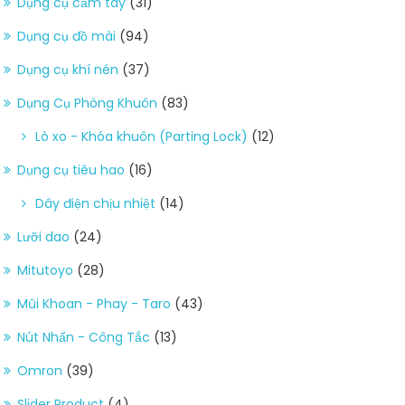
Dụng cụ cầm tay
(31)
Dụng cụ đồ mài
(94)
Dụng cụ khí nén
(37)
Dụng Cụ Phòng Khuôn
(83)
Lò xo - Khóa khuôn (Parting Lock)
(12)
Dụng cụ tiêu hao
(16)
Dây điện chịu nhiệt
(14)
Lưỡi dao
(24)
Mitutoyo
(28)
Mũi Khoan - Phay - Taro
(43)
Nút Nhấn - Công Tắc
(13)
Omron
(39)
Slider Product
(4)