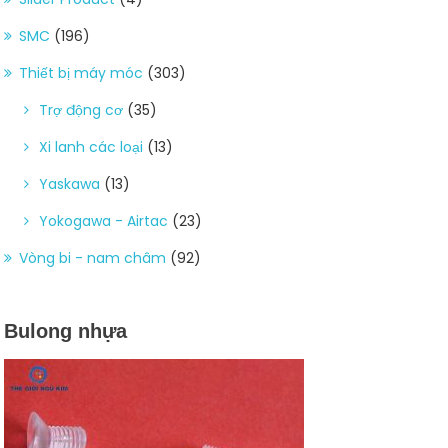
SMC
(196)
Thiết bị máy móc
(303)
Trợ động cơ
(35)
Xi lanh các loại
(13)
Yaskawa
(13)
Yokogawa - Airtac
(23)
Vòng bi - nam châm
(92)
Bulong nhựa