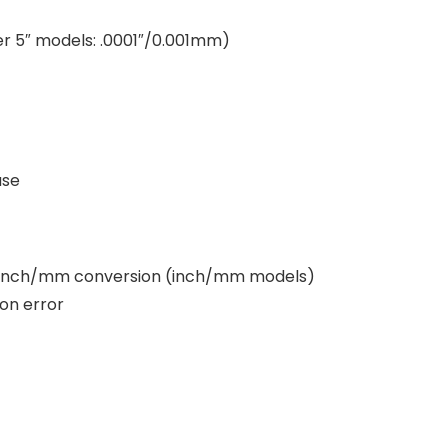
r 5″ models: .0001″/0.001mm)
use
et, inch/mm conversion (inch/mm models)
on error