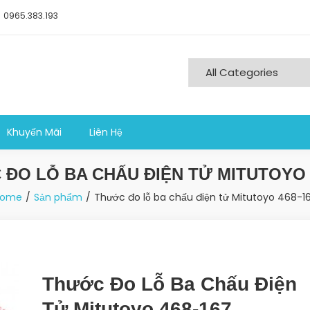
0965.383.193
ng nghiệp sản xuất
Khuyến Mãi
Liên Hệ
ĐO LỖ BA CHẤU ĐIỆN TỬ MITUTOYO 
ome
Sản phẩm
Thước đo lỗ ba chấu điện tử Mitutoyo 468-1
Thước Đo Lỗ Ba Chấu Điện
Tử Mitutoyo 468-167