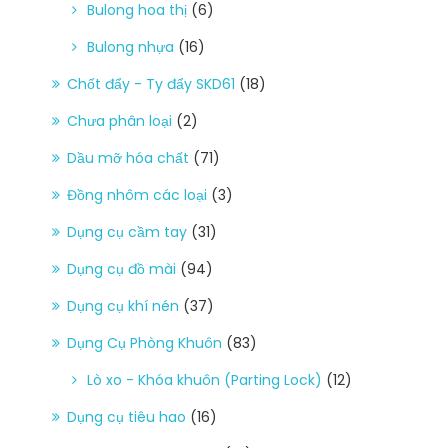
Bulong hoa thị
(6)
Bulong nhựa
(16)
Chốt đẩy - Ty đẩy SKD61
(18)
Chưa phân loại
(2)
Dầu mỡ hóa chất
(71)
Đồng nhôm các loại
(3)
Dụng cụ cầm tay
(31)
Dụng cụ đồ mài
(94)
Dụng cụ khí nén
(37)
Dụng Cụ Phòng Khuôn
(83)
Lò xo - Khóa khuôn (Parting Lock)
(12)
Dụng cụ tiêu hao
(16)