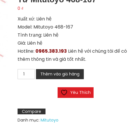
0
₫
Xuất xứ: Liên hệ
Model: Mitutoyo 468-167
Tình trạng: Liên hệ
Giá: Liên hệ
Hotline:
0965.383.193
Liên hệ với chúng tôi để có
thêm thông tin và giá tốt nhất.
Thước
Thêm vào giỏ hàng
đo
lỗ
Yêu Thích
ba
chấu
điện
Compare
tử
Danh mục:
Mitutoyo
Mitutoyo