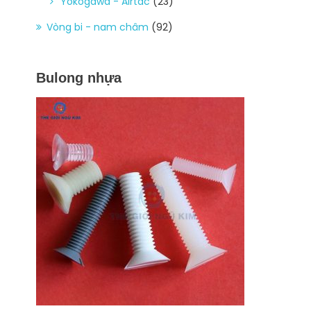
Yokogawa - Airtac
(23)
Vòng bi - nam châm
(92)
Bulong nhựa