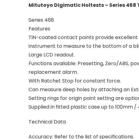
Mitutoyo Digimatic Holtests – Series 468
Series 468
Features
TiN-coated contact points provide excellent 
instrument to measure to the bottom of a b
Large LCD readout.
Functions available: Presetting, Zero/ABS, po
replacement alarm.
With Ratchet Stop for constant force.
Can measure deep holes by attaching an Exte
Setting rings for origin point setting are optio
Supplied in fitted plastic case up to 100mm /
Technical Data
Accuracy: Refer to the list of specifications.