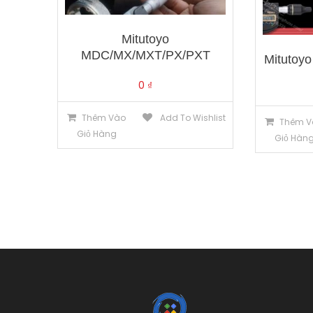
Mitutoyo
MDC/MX/MXT/PX/PXT
Mitutoy
0
₫
Thêm Vào
Add To Wishlist
Thêm V
Giỏ Hàng
Giỏ Hàn