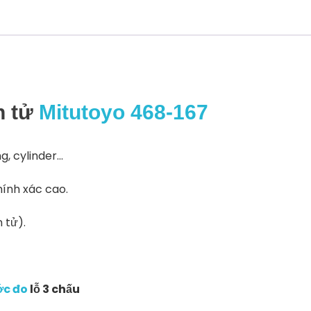
468-
167
số
lượng
n tử
Mitutoyo 468-167
, cylinder…
ính xác cao.
 tử).
c đo
lỗ 3 chấu