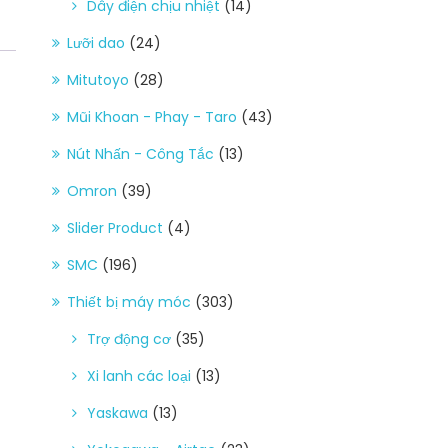
Dây điện chịu nhiệt
(14)
Lưỡi dao
(24)
Mitutoyo
(28)
Mũi Khoan - Phay - Taro
(43)
Nút Nhấn - Công Tắc
(13)
Omron
(39)
Slider Product
(4)
SMC
(196)
Thiết bị máy móc
(303)
Trợ động cơ
(35)
Xi lanh các loại
(13)
Yaskawa
(13)