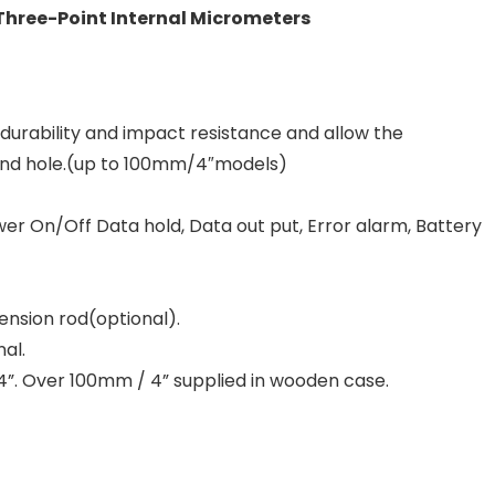
 Three-Point Internal Micrometers
durability and impact resistance and allow the
lind hole.(up to 100mm/4″models)
wer On/Off Data hold, Data out put, Error alarm, Battery
nsion rod(optional).
nal.
 4”. Over 100mm / 4” supplied in wooden case.