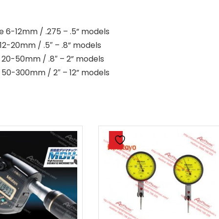
e 6-12mm / .275 – .5” models
 12-20mm / .5″ – .8” models
e 20-50mm / .8″ – 2” models
e 50-300mm / 2″ – 12” models