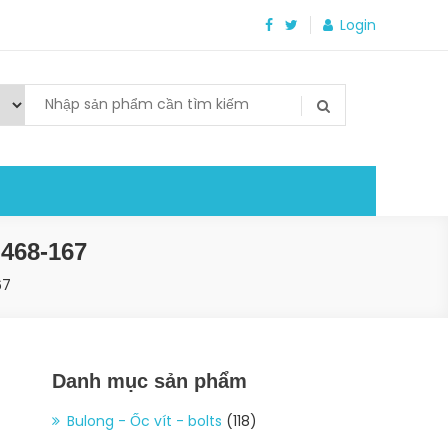
Login
468-167
67
Danh mục sản phẩm
Bulong - Ốc vít - bolts
(118)