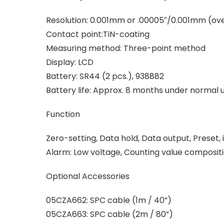
Resolution: 0.001mm or .00005″/0.001mm (ove
Contact point:TiN-coating
Measuring method: Three-point method
Display: LCD
Battery: SR44 (2 pcs.), 938882
Battery life: Approx. 8 months under normal 
Function
Zero-setting, Data hold, Data output, Pres
Alarm: Low voltage, Counting value compositi
Optional Accessories
05CZA662: SPC cable (1m / 40”)
05CZA663: SPC cable (2m / 80”)