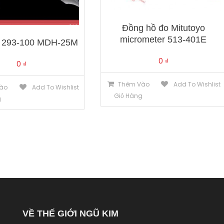
Đồng hồ đo Mitutoyo
micrometer 513-401E
o 293-100 MDH-25M
0
₫
0
₫
Thêm Vào
Add To Wishlist
ào
Add To Wishlist
Giỏ Hàng
g
VỀ THẾ GIỚI NGŨ KIM